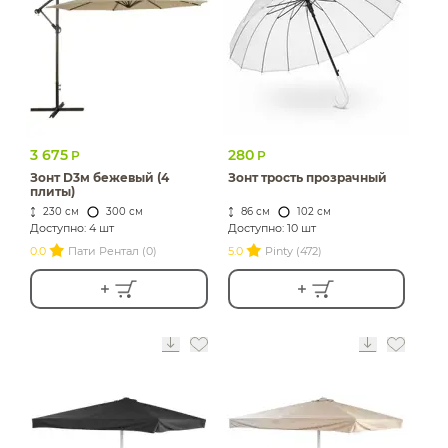
ИЗДЕЛИЯ ДЛЯ
КОМФОРТА
ТЕХНИЧЕСКОЕ
ОБОРУДОВАНИЕ
3 675
280
Р
Р
Зонт D3м бежевый (4
Зонт трость прозрачный
плиты)
230 см
300 см
86 см
102 см
Доступно: 4 шт
Доступно: 10 шт
0.0
Пати Рентал (0)
5.0
Pinty (472)