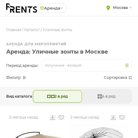
Москва
Аренда
Главная
МЕБЕЛЬ
/
Каталог
/
Уличные зонты
Столы
Стулья
ПОСУДА
АРЕНДА ДЛЯ МЕРОПРИЯТИЙ
Подушки для стульев
Аренда: Уличные зонты в Москве
ТЕКСТИЛЬ
Диваны
КРУПНОГАБАРИТНЫЙ
Период аренды:
получение - возврат
ДЕКОР
Кресла
Фильтр
Сортировка
ПОДСТАВКИ И ВАЗЫ
Пуфы
ДЛЯ ФЛОРИСТИКИ
Скамейки
ГОТОВЫЕ РЕШЕНИЯ
Вид каталога
2 в ряд
4 в ряд
Фуршетная мебель
ОСВЕЩЕНИЕ
Барная мебель
ДЕКОР
2 месяца назад
2 месяца назад
НАВИГАЦИЯ
ИЗДЕЛИЯ ПОД ЗАКАЗ