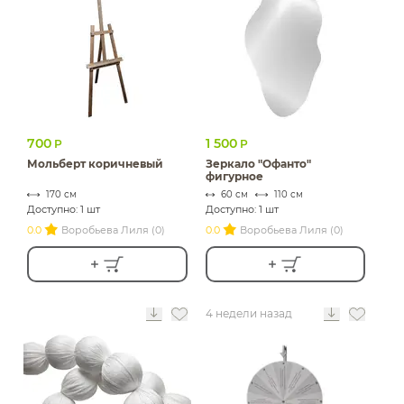
700
1 500
Р
Р
Мольберт коричневый
Зеркало "Офанто"
фигурное
170 см
60 см
110 см
Доступно: 1 шт
Доступно: 1 шт
0.0
Воробьева Лиля (0)
0.0
Воробьева Лиля (0)
4 недели назад