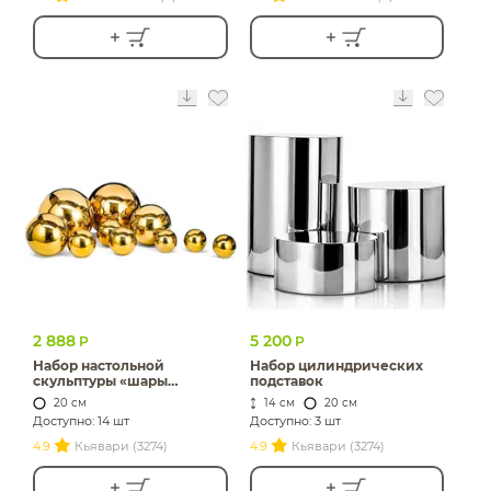
2 888
5 200
Р
Р
Набор настольной
Набор цилиндрических
скульптуры «шары
подставок
Фамилия» золотые
20 см
14 см
20 см
Доступно: 14 шт
Доступно: 3 шт
4.9
Кьявари (3274)
4.9
Кьявари (3274)