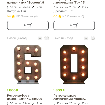
лампочками "Восемь", 8
лампочками "Три", 3
50 см
25 см
15 см
50 см
25 см
15 см
Доступно: 1 шт
Доступно: 1 шт
0.0
ИП Пименов (0)
0.0
ИП Пименов (0)
1 месяц назад
1 месяц назад
1 800
1 800
Р
Р
Ретро-цифра с
Ретро-цифра с
лампочками "Шесть", 6
лампочками "Ноль",
"Нуль", 0
50 см
25 см
15 см
50 см
25 см
15 см