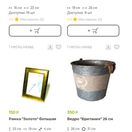
16 см
23 см
18 см
26 см
Доступно: 19 шт
Доступно: 9 шт
0.0
Мечтатели (0)
0.0
Мечтатели (0)
1 месяц назад
1 месяц назад
150
350
Р
Р
Рамка "Золото" большая
Ведро "Британия" 26 см
25 см
19 см
4 см
26 см
31 см