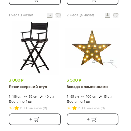
1 месяц назад
2 месяца назад
3 000
3 500
Р
Р
Режиссерский стул
Звезда с лампочками
118 см
52 см
40 см
95 см
100 см
15 см
Доступно: 1 шт
Доступно: 1 шт
0.0
ИП Пименов (0)
0.0
ИП Пименов (0)