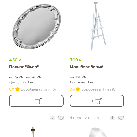
450
700
Р
Р
Поднос "Фьер"
Мольберт белый
34 см
45 см
170 см
Доступно: 3 шт
Доступно: 1 шт
0.0
Воробьева Лиля (0)
0.0
Воробьева Лиля (0)
4 недели назад