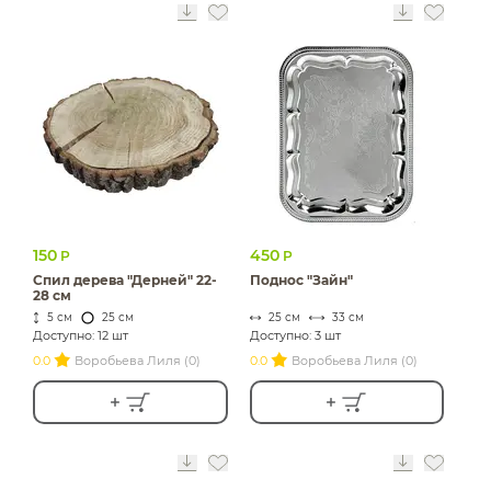
150
450
Р
Р
Спил дерева "Дерней" 22-
Поднос "Зайн"
28 см
5 см
25 см
25 см
33 см
Доступно: 12 шт
Доступно: 3 шт
0.0
Воробьева Лиля (0)
0.0
Воробьева Лиля (0)