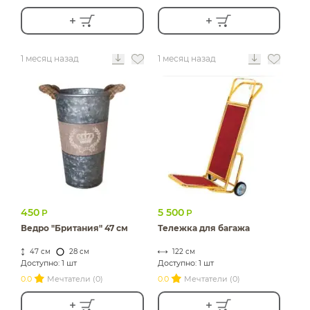
1 месяц назад
1 месяц назад
450
5 500
Р
Р
Ведро "Британия" 47 см
Тележка для багажа
47 см
28 см
122 см
Доступно: 1 шт
Доступно: 1 шт
0.0
Мечтатели (0)
0.0
Мечтатели (0)