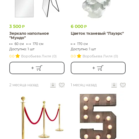
3 500
6 000
Р
Р
Зеркало напольное
Цветок тканевый "Лауэрс"
"Мундо"
60 см
170 см
170 см
Доступно: 1 шт
Доступно: 1 шт
0.0
Воробьева Лиля (0)
0.0
Воробьева Лиля (0)
2 месяца назад
1 месяц назад