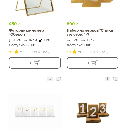
450
800
Р
Р
Фоторамка-номер
Набор номерков "Спика"
"Оберон"
золотой, 1-7
20 см
14 см
1 см
9 см
13 см
Доступно: 13 шт
Доступно: 1 шт
4.9
Ameli Rental (1562)
4.9
Ameli Rental (1562)