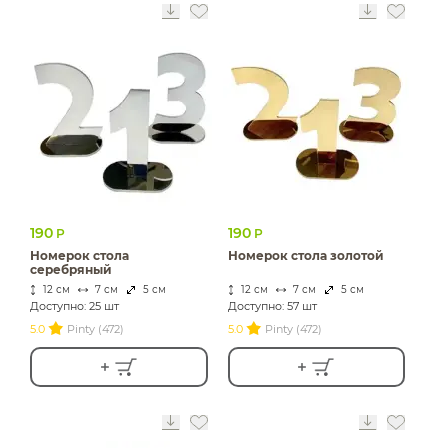
190
190
Р
Р
Номерок стола
Номерок стола золотой
серебряный
12 см
7 см
5 см
12 см
7 см
5 см
Доступно: 25 шт
Доступно: 57 шт
5.0
Pinty (472)
5.0
Pinty (472)