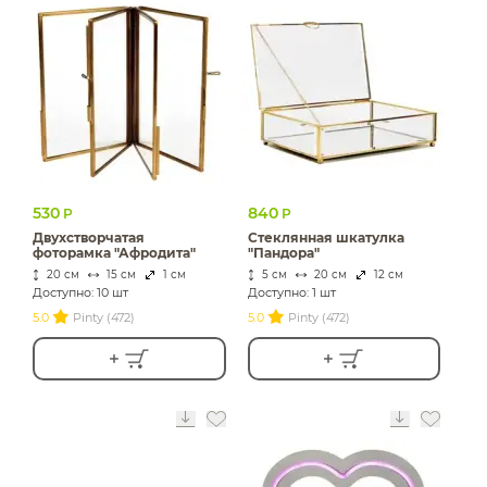
530
840
Р
Р
Двухстворчатая
Стеклянная шкатулка
фоторамка "Афродита"
"Пандора"
20 см
15 см
1 см
5 см
20 см
12 см
Доступно: 10 шт
Доступно: 1 шт
5.0
Pinty (472)
5.0
Pinty (472)