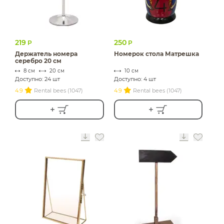
219
250
Р
Р
Держатель номера
Номерок стола Матрешка
серебро 20 см
8 см
20 см
10 см
Доступно: 24 шт
Доступно: 4 шт
4.9
Rental bees (1047)
4.9
Rental bees (1047)