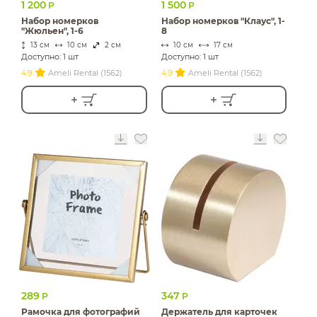
1 200
1 500
Р
Р
Набор номерков
Набор номерков "Клаус", 1-
"Жюльен", 1-6
8
13 см
10 см
2 см
10 см
17 см
Доступно: 1 шт
Доступно: 1 шт
4.9
Ameli Rental (1562)
4.9
Ameli Rental (1562)
289
347
Р
Р
Рамочка для фотографий
Держатель для карточек