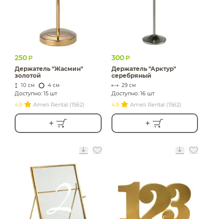
250
300
Р
Р
Держатель "Жасмин"
Держатель "Арктур"
золотой
серебряный
10 см
4 см
29 см
Доступно: 15 шт
Доступно: 16 шт
4.9
Ameli Rental (1562)
4.9
Ameli Rental (1562)