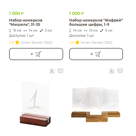
1 000
1 000
Р
Р
Набор номерков
Набор номерков "Жафрей"
"Мишель", 31-35
большие цифры, 1-9
15 см
14 см
5 см
14 см
10 см
5 см
Доступно: 1 шт
Доступно: 1 шт
4.9
Ameli Rental (1562)
4.9
Ameli Rental (1562)