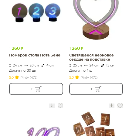
1 260
1 260
Р
Р
Номерок стола Нота Бене
Светящееся неоновое
сердце на подставке
24 см
20 см
4 см
25 см
24 см
15 см
Доступно: 30 шт
Доступно: 1 шт
5.0
Pinty (472)
5.0
Pinty (472)