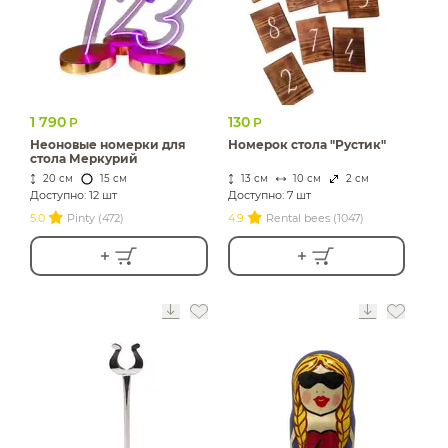
1 790
130
Р
Р
Неоновые номерки для
Номерок стола "Рустик"
стола Меркурий
20 см
15 см
13 см
10 см
2 см
Доступно: 12 шт
Доступно: 7 шт
5.0
Pinty (472)
4.9
Rental bees (1047)