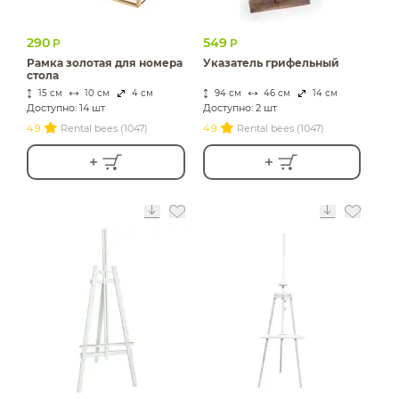
290
549
Р
Р
Рамка золотая для номера
Указатель грифельный
стола
15 см
10 см
4 см
94 см
46 см
14 см
Доступно: 14 шт
Доступно: 2 шт
4.9
Rental bees (1047)
4.9
Rental bees (1047)