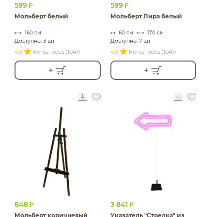
599
599
Р
Р
Мольберт белый
Мольберт Лира белый
160 см
60 см
170 см
Доступно: 3 шт
Доступно: 7 шт
4.9
Rental bees (1047)
4.9
Rental bees (1047)
848
3 841
Р
Р
Мольберт коричневый
Указатель "Стрелка" из