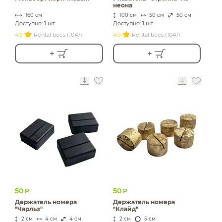
неона
160 см
100 см
50 см
50 см
Доступно: 1 шт
Доступно: 1 шт
4.9
Rental bees (1047)
4.9
Rental bees (1047)
50
50
Р
Р
Держатель номера
Держатель номера
"Чарльз"
"Клайд"
2 см
4 см
4 см
2 см
5 см