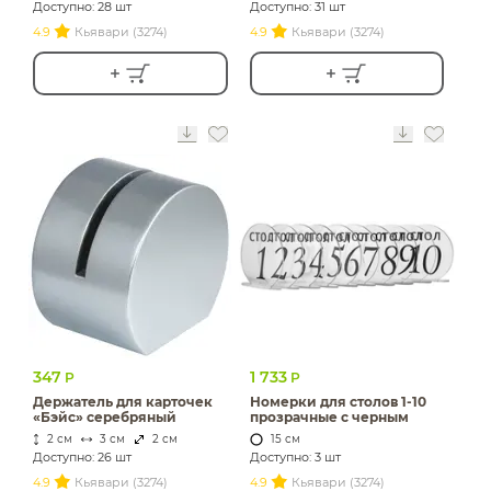
Доступно: 28 шт
Доступно: 31 шт
4.9
Кьявари (3274)
4.9
Кьявари (3274)
347
1 733
Р
Р
Держатель для карточек
Номерки для столов 1-10
«Бэйс» серебряный
прозрачные с черным
2 см
3 см
2 см
15 см
Доступно: 26 шт
Доступно: 3 шт
4.9
Кьявари (3274)
4.9
Кьявари (3274)