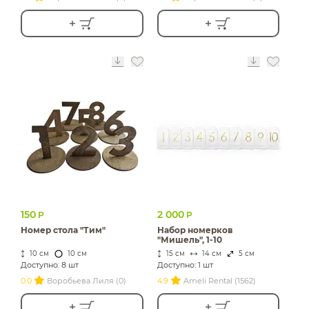
150
2 000
Р
Р
Номер стола "Тим"
Набор номерков
"Мишель", 1-10
10 см
10 см
15 см
14 см
5 см
Доступно: 8 шт
Доступно: 1 шт
0.0
Воробьева Лиля (0)
4.9
Ameli Rental (1562)