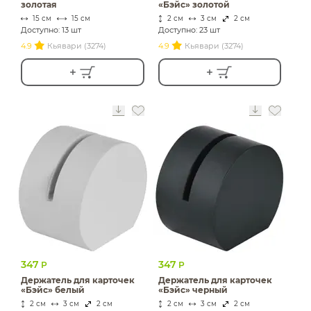
золотая
«Бэйс» золотой
15 см
15 см
2 см
3 см
2 см
Доступно: 13 шт
Доступно: 23 шт
4.9
Кьявари (3274)
4.9
Кьявари (3274)
347
347
Р
Р
Держатель для карточек
Держатель для карточек
«Бэйс» белый
«Бэйс» черный
2 см
3 см
2 см
2 см
3 см
2 см