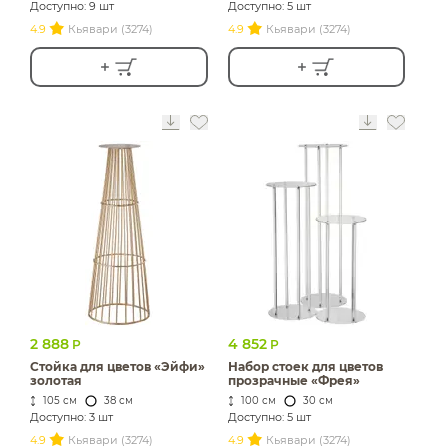
Доступно: 9 шт
Доступно: 5 шт
4.9
Кьявари (3274)
4.9
Кьявари (3274)
2 888
4 852
Р
Р
Стойка для цветов «Эйфи»
Набор стоек для цветов
золотая
прозрачные «Фрея»
105 см
38 см
100 см
30 см
Доступно: 3 шт
Доступно: 5 шт
4.9
Кьявари (3274)
4.9
Кьявари (3274)