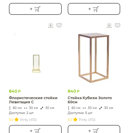
840
840
Р
Р
Флористические стойки
Стойка Кубизм Золото
Левитация С
60см
60 см
30 см
30 см
60 см
30 см
30 см
Доступно: 2 шт
Доступно: 5 шт
5.0
Pinty (472)
5.0
Pinty (472)