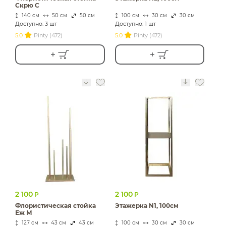
Скрю С
140 см
50 см
50 см
100 см
30 см
30 см
Доступно: 3 шт
Доступно: 1 шт
5.0
Pinty (472)
5.0
Pinty (472)
2 100
2 100
Р
Р
Флористическая стойка
Этажерка N1, 100см
Еж М
127 см
43 см
43 см
100 см
30 см
30 см