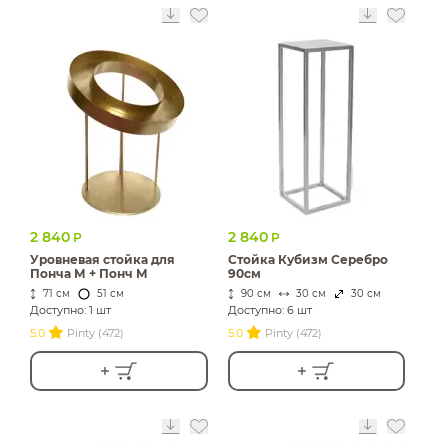
2 840
2 840
Р
Р
Уровневая стойка для
Стойка Кубизм Серебро
Понча М + Понч М
90см
71 см
51 см
90 см
30 см
30 см
Доступно: 1 шт
Доступно: 6 шт
5.0
Pinty (472)
5.0
Pinty (472)