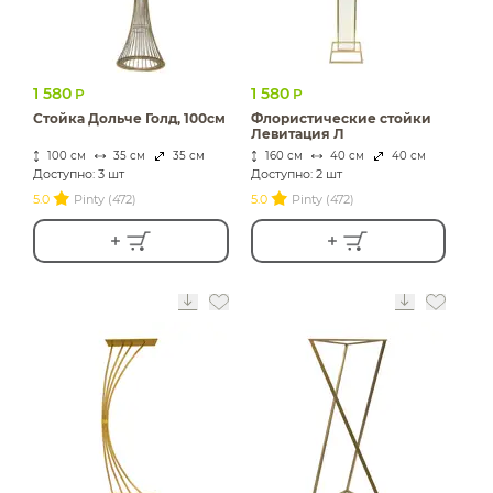
1 580
1 580
Р
Р
Стойка Дольче Голд, 100см
Флористические стойки
Левитация Л
100 см
35 см
35 см
160 см
40 см
40 см
Доступно: 3 шт
Доступно: 2 шт
5.0
Pinty (472)
5.0
Pinty (472)