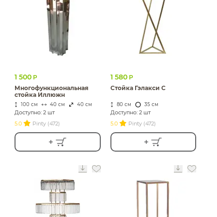
1 500
1 580
Р
Р
Многофункциональная
Стойка Гэлакси С
стойка Иллюжн
100 см
40 см
40 см
80 см
35 см
Доступно: 2 шт
Доступно: 2 шт
5.0
Pinty (472)
5.0
Pinty (472)