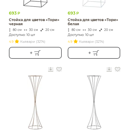
693
693
Р
Р
Стойка для цветов «Тори»
Стойка для цветов «Тори»
черная
белая
80 см
30 см
20 см
80 см
30 см
20 см
Доступно: 10 шт
Доступно: 10 шт
4.9
Кьявари (3274)
4.9
Кьявари (3274)