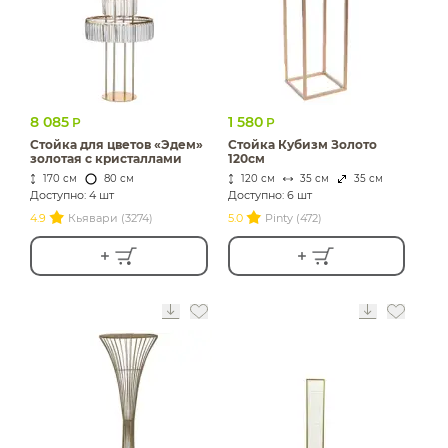
8 085
1 580
Р
Р
Стойка для цветов «Эдем»
Стойка Кубизм Золото
золотая с кристаллами
120см
170 см
80 см
120 см
35 см
35 см
Доступно: 4 шт
Доступно: 6 шт
4.9
Кьявари (3274)
5.0
Pinty (472)