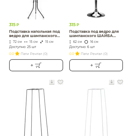
315
315
Р
Р
Подставка напольная под
Подставка под ведро для
ведро для шампанского
шампанского ШАЙБА
ТРИНОГ H55см металл
H61см металл
72 см
15 см
15 см
62 см
16 см
Доступно: 25 шт
Доступно: 6 шт
0.0
Пати Рентал (0)
0.0
Пати Рентал (0)