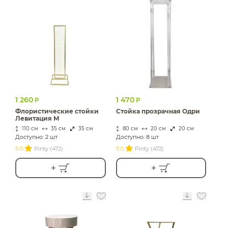
1 260
1 470
Р
Р
Флористические стойки
Стойка прозрачная Одри
Левитация М
110 см
35 см
35 см
80 см
20 см
20 см
Доступно: 2 шт
Доступно: 8 шт
5.0
Pinty (472)
5.0
Pinty (472)