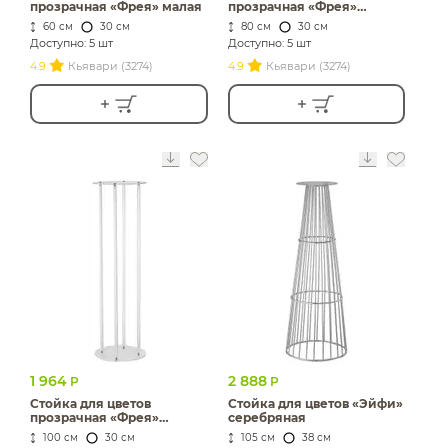
прозрачная «Фрея» малая
прозрачная «Фрея»
средняя
60 см
30 см
80 см
30 см
Доступно: 5 шт
Доступно: 5 шт
4.9
Кьявари (3274)
4.9
Кьявари (3274)
1 964
2 888
Р
Р
Стойка для цветов
Стойка для цветов «Эйфи»
прозрачная «Фрея»
серебряная
большая
100 см
30 см
105 см
38 см