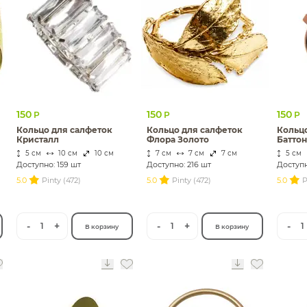
150
150
150
Р
Р
Р
Кольцо для салфеток
Кольцо для салфеток
Кольц
Кристалл
Флора Золото
Баттон
5 см
10 см
10 см
7 см
7 см
7 см
5 см
Доступно: 159 шт
Доступно: 216 шт
Доступн
5.0
Pinty (472)
5.0
Pinty (472)
5.0
P
-
+
-
+
-
1
1
1
В корзину
В корзину