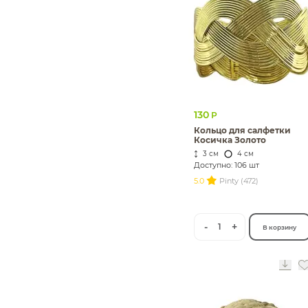
130
Р
Кольцо для салфетки
Косичка Золото
3 см
4 см
Доступно: 106 шт
5.0
Pinty (472)
-
+
1
В корзину