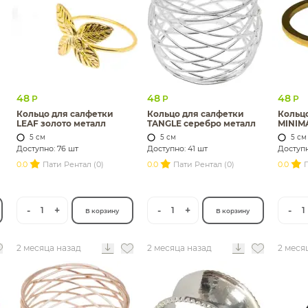
48
48
48
Р
Р
Р
Кольцо для салфетки
Кольцо для салфетки
Кольц
LEAF золото металл
TANGLE серебро металл
MINIMA
5 см
5 см
5 см
Доступно: 76 шт
Доступно: 41 шт
Доступн
0.0
Пати Рентал (0)
0.0
Пати Рентал (0)
0.0
П
-
+
-
+
-
1
1
1
В корзину
В корзину
2 месяца назад
2 месяца назад
2 меся