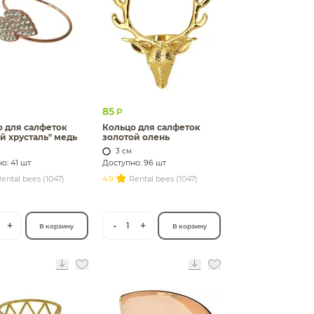
85
Р
 для салфеток
Кольцо для салфеток
й хрусталь" медь
золотой олень
3 см
о: 41 шт
Доступно: 96 шт
ental bees (1047)
4.9
Rental bees (1047)
+
-
+
1
В корзину
В корзину