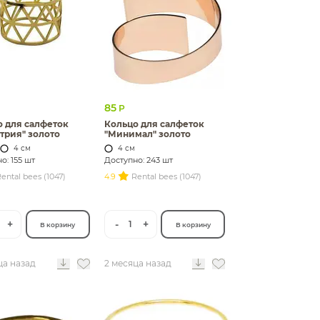
85
Р
 для салфеток
Кольцо для салфеток
трия" золото
"Минимал" золото
4 см
4 см
о: 155 шт
Доступно: 243 шт
ental bees (1047)
4.9
Rental bees (1047)
+
-
+
1
В корзину
В корзину
ца назад
2 месяца назад