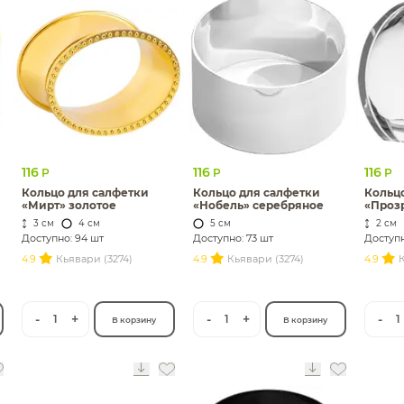
116
116
116
Р
Р
Р
Кольцо для салфетки
Кольцо для салфетки
Кольц
«Мирт» золотое
«Нобель» серебряное
«Проз
3 см
4 см
5 см
2 см
Доступно: 94 шт
Доступно: 73 шт
Доступн
4.9
Кьявари (3274)
4.9
Кьявари (3274)
4.9
К
-
+
-
+
-
1
1
1
В корзину
В корзину