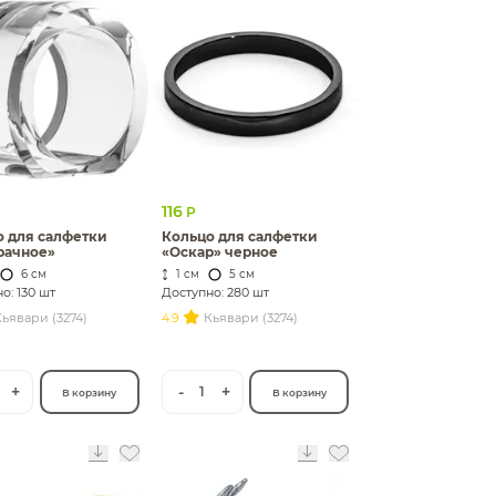
116
Р
о для салфетки
Кольцо для салфетки
рачное»
«Оскар» черное
6 см
1 см
5 см
о: 130 шт
Доступно: 280 шт
ьявари (3274)
4.9
Кьявари (3274)
+
-
+
1
В корзину
В корзину