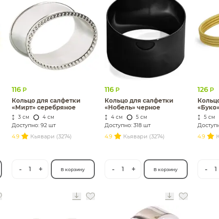
116
116
126
Р
Р
Р
Кольцо для салфетки
Кольцо для салфетки
Кольц
«Мирт» серебряное
«Нобель» черное
«Буко»
3 см
4 см
4 см
5 см
5 см
Доступно: 92 шт
Доступно: 318 шт
Доступн
4.9
Кьявари (3274)
4.9
Кьявари (3274)
4.9
К
-
+
-
+
-
1
1
1
В корзину
В корзину