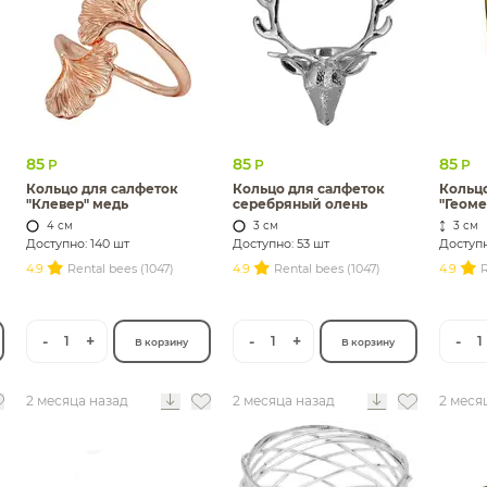
85
85
85
Р
Р
Р
Кольцо для салфеток
Кольцо для салфеток
Кольцо
"Клевер" медь
серебряный олень
"Геоме
4 см
3 см
3 см
Доступно: 140 шт
Доступно: 53 шт
Доступн
4.9
Rental bees (1047)
4.9
Rental bees (1047)
4.9
R
-
+
-
+
-
1
1
1
В корзину
В корзину
2 месяца назад
2 месяца назад
2 меся