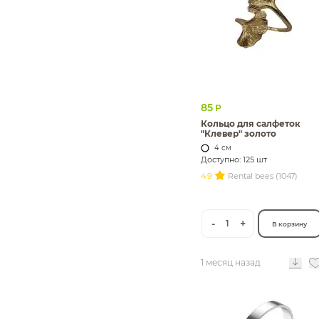
85
Р
Кольцо для салфеток
"Клевер" золото
4 см
Доступно: 125 шт
4.9
Rental bees (1047)
-
+
1
В корзину
1 месяц назад