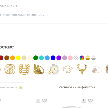
ециалисты
Столы
Стулья
Подушки для стульев
оскве
Диваны
Кресла
Пуфы
Скамейки
Фуршетная мебель
Расширенные фильтры
ние - возврат
Барная мебель