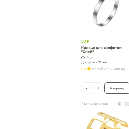
50
Р
Кольцо для салфетки
"Спей"
4 см
Доступно: 90 шт
0.0
Воробьева Лиля (0)
-
+
1
В корзину
2 месяца назад