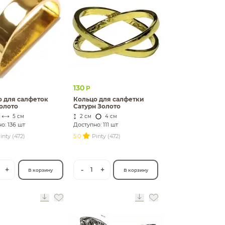
130
Р
 для салфеток
Кольцо для салфетки
олото
Сатурн Золото
5 см
2 см
4 см
о: 136 шт
Доступно: 111 шт
inty (472)
5.0
Pinty (472)
+
-
+
1
В корзину
В корзину