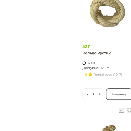
52
Р
Кольцо Рустик
4 см
Доступно: 92 шт
4.9
Rental bees (1047)
-
+
1
В корзину