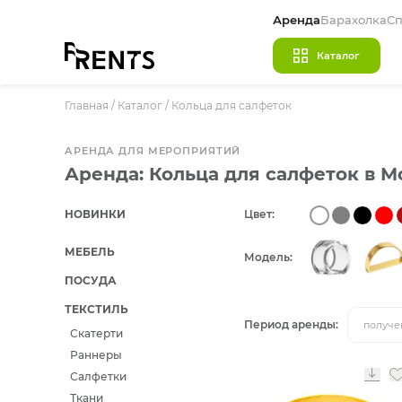
Аренда
Барахолка
Сп
Каталог
Главная
/
МЕБЕЛЬ
Каталог
/
Кольца для салфеток
ПОСУДА
АРЕНДА ДЛЯ МЕРОПРИЯТИЙ
ТЕКСТИЛЬ
Аренда: Кольца для салфеток в М
КРУПНОГАБАРИТНЫЙ ДЕКОР
НОВИНКИ
Цвет:
ПОДСТАВКИ И ВАЗЫ ДЛЯ ФЛОРИСТИКИ
МЕБЕЛЬ
Модель:
ГОТОВЫЕ РЕШЕНИЯ
ПОСУДА
ОСВЕЩЕНИЕ
ТЕКСТИЛЬ
Период аренды:
получе
ДЕКОР
Скатерти
Раннеры
НАВИГАЦИЯ
Салфетки
ИЗДЕЛИЯ ПОД ЗАКАЗ
Ткани