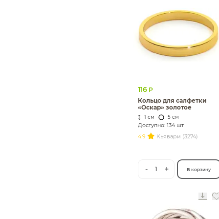
116
Р
Кольцо для салфетки
«Оскар» золотое
1 см
5 см
Доступно: 134 шт
4.9
Кьявари (3274)
-
+
1
В корзину