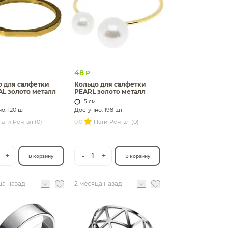
48
Р
о для салфетки
Кольцо для салфетки
L золото металл
PEARL золото металл
5 см
о: 120 шт
Доступно: 198 шт
ати Рентал (0)
0.0
Пати Рентал (0)
+
-
+
1
В корзину
В корзину
ца назад
2 месяца назад