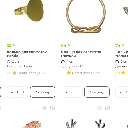
53
64
74
Р
Р
Р
Кольцо для салфеток
Кольцо для салфеток
Кольцо
Баббл
Гэлэкси
"Горны
2 см
4 см
5 см
Доступно: 137 шт
Доступно: 132 шт
Доступн
4.9
Rental bees (1047)
4.9
Rental bees (1047)
4.9
R
-
+
-
+
-
1
1
1
В корзину
В корзину