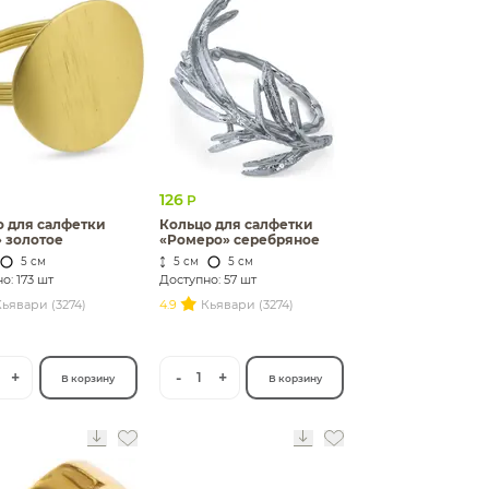
126
Р
о для салфетки
Кольцо для салфетки
 золотое
«Ромеро» серебряное
5 см
5 см
5 см
о: 173 шт
Доступно: 57 шт
ьявари (3274)
4.9
Кьявари (3274)
+
-
+
1
В корзину
В корзину