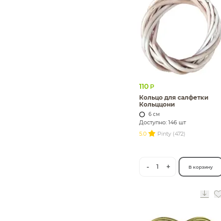
110
Р
Кольцо для салфетки
Кольццони
6 см
Доступно: 146 шт
5.0
Pinty (472)
-
+
1
В корзину