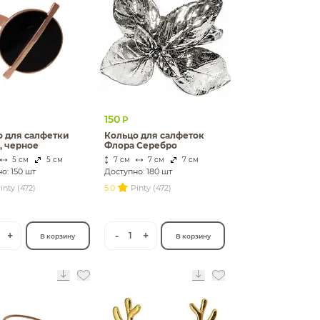
150
Р
о для салфетки
Кольцо для салфеток
, черное
Флора Серебро
5 см
5 см
7 см
7 см
7 см
о: 150 шт
Доступно: 180 шт
inty (472)
5.0
Pinty (472)
+
-
+
1
В корзину
В корзину