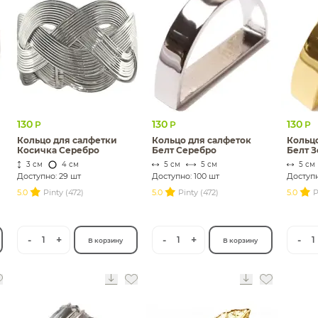
130
130
130
Р
Р
Р
Кольцо для салфетки
Кольцо для салфеток
Кольцо
Косичка Серебро
Белт Серебро
Белт З
3 см
4 см
5 см
5 см
5 см
Доступно: 29 шт
Доступно: 100 шт
Доступн
5.0
Pinty (472)
5.0
Pinty (472)
5.0
P
-
+
-
+
-
1
1
1
В корзину
В корзину