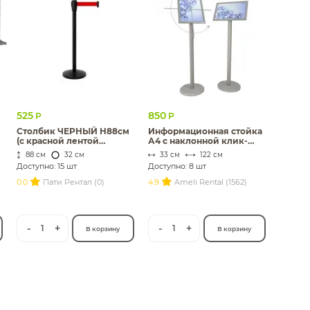
525
850
Р
Р
Столбик ЧЕРНЫЙ H88см
Информационная стойка
(с красной лентой
А4 с наклонной клик-
2,5м),пластик металл
рамкой
88 см
32 см
33 см
122 см
Доступно: 15 шт
Доступно: 8 шт
0.0
Пати Рентал (0)
4.9
Ameli Rental (1562)
-
+
-
+
1
1
В корзину
В корзину