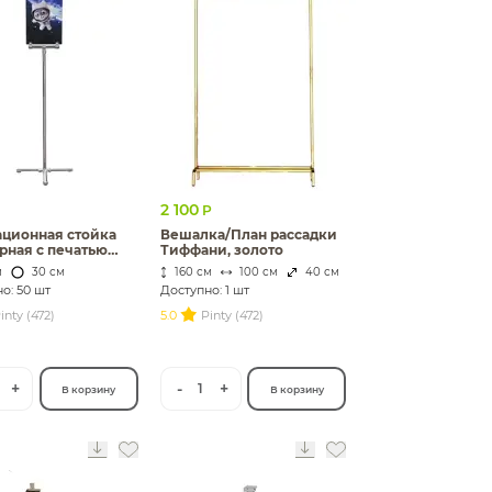
2 100
Р
ационная стойка
Вешалка/План рассадки
рная с печатью
Тиффани, золото
чки
м
30 см
160 см
100 см
40 см
о: 50 шт
Доступно: 1 шт
inty (472)
5.0
Pinty (472)
+
-
+
1
В корзину
В корзину