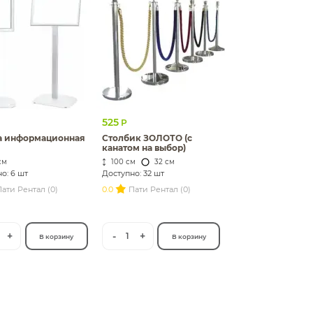
525
Р
а информационная
Столбик ЗОЛОТО (с
канатом на выбор)
см
100 см
32 см
о: 6 шт
Доступно: 32 шт
ати Рентал (0)
0.0
Пати Рентал (0)
+
-
+
1
В корзину
В корзину