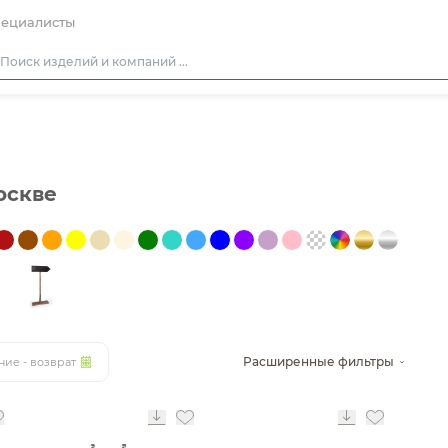
ециалисты
Столы
Стулья
Диваны
оскве
Кресла
Пуфы
Скамейки
Фуршетная мебель
Барная мебель
Расширенные фильтры
ние - возврат