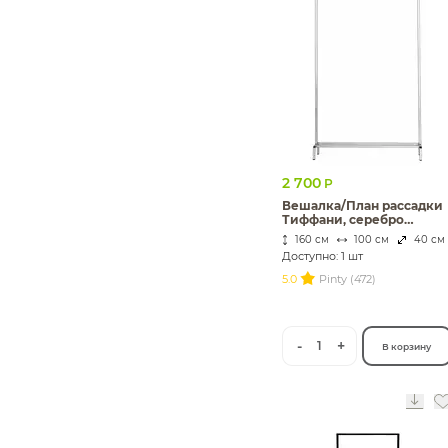
2 700
Р
Вешалка/План рассадки
Тиффани, серебро
(перекрас)
160 см
100 см
40 см
Доступно: 1 шт
5.0
Pinty (472)
-
+
1
В корзину