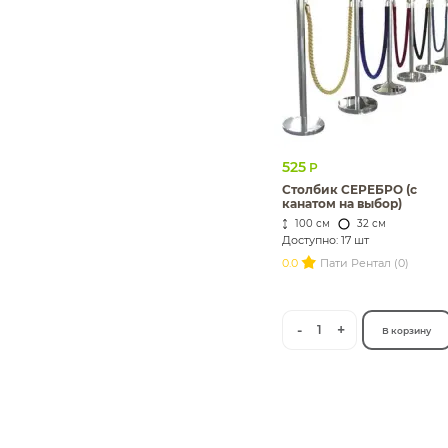
525
Р
Столбик СЕРЕБРО (с
канатом на выбор)
100 см
32 см
Доступно: 17 шт
0.0
Пати Рентал (0)
-
+
1
В корзину