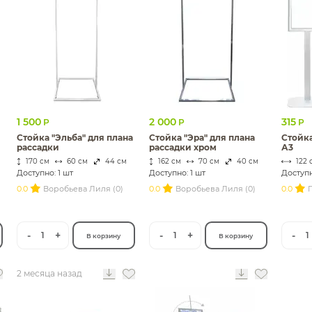
1 500
2 000
315
Р
Р
Р
Стойка "Эльба" для плана
Стойка "Эра" для плана
Стойк
рассадки
рассадки хром
А3
170 см
60 см
44 см
162 см
70 см
40 см
122 
Доступно: 1 шт
Доступно: 1 шт
Доступн
0.0
Воробьева Лиля (0)
0.0
Воробьева Лиля (0)
0.0
П
-
+
-
+
-
1
1
1
В корзину
В корзину
2 месяца назад