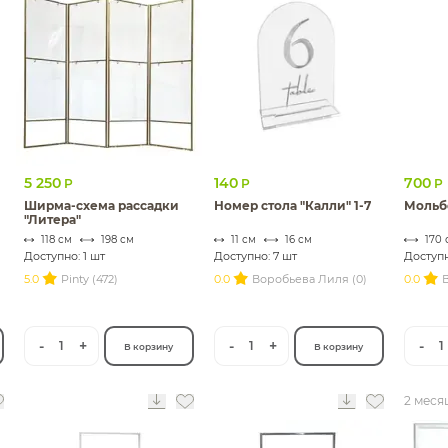
5 250
140
700
Р
Р
Р
Ширма-схема рассадки
Номер стола "Калли" 1-7
Мольб
"Литера"
118 см
198 см
11 см
16 см
170 
Доступно: 1 шт
Доступно: 7 шт
Доступн
5.0
Pinty (472)
0.0
Воробьева Лиля (0)
0.0
-
+
-
+
-
1
1
1
В корзину
В корзину
2 меся