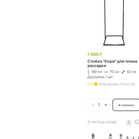
1 500
Р
Стойка "Кора" для плана
рассадки
180 см
70 см
50 см
Доступно: 1 шт
0.0
Воробьева Лиля (0)
-
+
1
В корзину
2 месяца назад