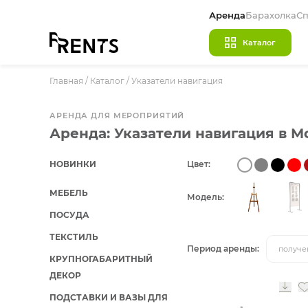
Аренда
Барахолка
Сп
Каталог
Главная
/
МЕБЕЛЬ
Каталог
/
Указатели навигация
ПОСУДА
АРЕНДА ДЛЯ МЕРОПРИЯТИЙ
ТЕКСТИЛЬ
Аренда: Указатели навигация в М
КРУПНОГАБАРИТНЫЙ ДЕКОР
НОВИНКИ
Цвет:
ПОДСТАВКИ И ВАЗЫ ДЛЯ ФЛОРИСТИКИ
МЕБЕЛЬ
Модель:
ГОТОВЫЕ РЕШЕНИЯ
ПОСУДА
ОСВЕЩЕНИЕ
ТЕКСТИЛЬ
Период аренды:
получе
ДЕКОР
КРУПНОГАБАРИТНЫЙ
НАВИГАЦИЯ
ДЕКОР
ПОДСТАВКИ И ВАЗЫ ДЛЯ
ИЗДЕЛИЯ ПОД ЗАКАЗ