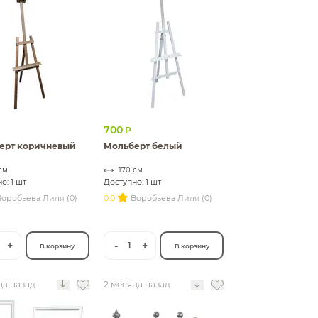
700
Р
ерт коричневый
Мольберт белый
см
170 см
о: 1 шт
Доступно: 1 шт
Воробьева Лиля (0)
0.0
Воробьева Лиля (0)
+
-
+
1
В корзину
В корзину
ца назад
2 месяца назад