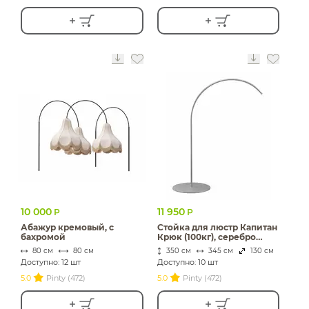
10 000
11 950
Р
Р
Абажур кремовый, с
Стойка для люстр Капитан
бахромой
Крюк (100кг), серебро
(перекрас)
80 см
80 см
350 см
345 см
130 см
Доступно: 12 шт
Доступно: 10 шт
5.0
Pinty (472)
5.0
Pinty (472)