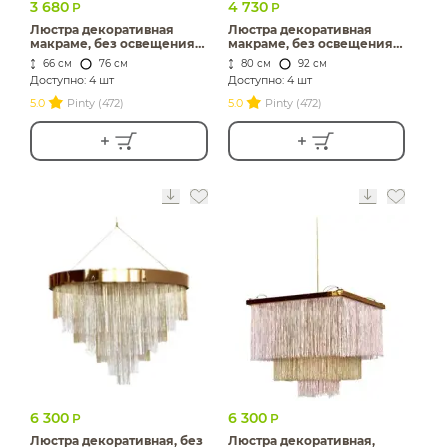
3 680
4 730
Р
Р
Люстра декоративная
Люстра декоративная
макраме, без освещения,
макраме, без освещения,
Нудлз М
Нудлз Л
66 см
76 см
80 см
92 см
Доступно: 4 шт
Доступно: 4 шт
5.0
Pinty (472)
5.0
Pinty (472)
6 300
6 300
Р
Р
Люстра декоративная, без
Люстра декоративная,