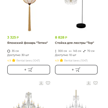
ИЗДЕЛИЯ ДЛЯ
КОМФОРТА
ТЕХНИЧЕСКОЕ
ОБОРУДОВАНИЕ
3 325
8 828
Р
Р
Японский фонарь "Тетин"
Стойка для люстры "Top"
35 см
300 см
145 см
70 см
Доступно: 30 шт
Доступно: 10 шт
4.9
Rental bees (1047)
4.9
Rental bees (1047)