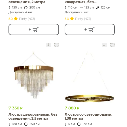
освещения, 2 метра
квадратная, без
освещения
150 см
200 см
110 см
125 см
125 см
Доступно: 4 шт
Доступно: 6 шт
5.0
Pinty (472)
5.0
Pinty (472)
7 350
7 880
Р
Р
Люстра декоративная, без
Люстра со светодиодами,
освещения, 2.5 метра
1.38 метра
180 см
250 см
5 см
138 см