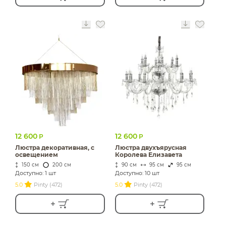
12 600
12 600
Р
Р
Люстра декоративная, с
Люстра двухъярусная
освещением
Королева Елизавета
150 см
200 см
90 см
95 см
95 см
Доступно: 1 шт
Доступно: 10 шт
5.0
Pinty (472)
5.0
Pinty (472)