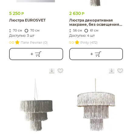
5 250
2 630
Р
Р
Люстра EUROSVET
Люстра декоративная
макраме, без освещения,
Нудлз С
70 см
70 см
56 см
61 см
Доступно: 3 шт
Доступно: 4 шт
0.0
Пати Рентал (0)
5.0
Pinty (472)