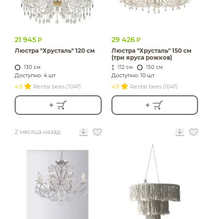
21 945
29 426
Р
Р
Люстра "Хрусталь" 120 см
Люстра "Хрусталь" 150 см
(три яруса рожков)
130 см
112 см
150 см
Доступно: 4 шт
Доступно: 10 шт
4.9
Rental bees (1047)
4.9
Rental bees (1047)
2 месяца назад