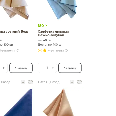
180
Р
тка светлый Беж
Салфетка льняная
Нежно-Голубая
см
40 см
о: 100 шт
Доступно: 100 шт
ечтатели (0)
0.0
Мечтатели (0)
+
-
+
1
В корзину
В корзину
ц назад
1 месяц назад