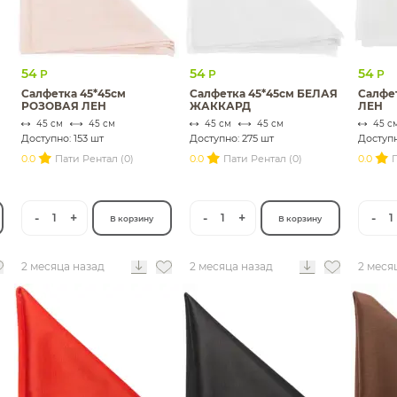
54
54
54
Р
Р
Р
Салфетка 45*45см
Салфетка 45*45см БЕЛАЯ
Салфе
РОЗОВАЯ ЛЕН
ЖАККАРД
ЛЕН
45 см
45 см
45 см
45 см
45 с
Доступно: 153 шт
Доступно: 275 шт
Доступн
0.0
Пати Рентал (0)
0.0
Пати Рентал (0)
0.0
П
-
+
-
+
-
1
1
1
В корзину
В корзину
2 месяца назад
2 месяца назад
2 меся