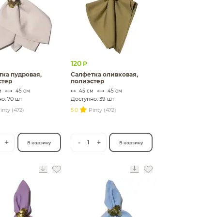
120
Р
ка пудровая,
Салфетка оливковая,
стер
полиэстер
м
45 см
45 см
45 см
о: 70 шт
Доступно: 39 шт
inty (472)
5.0
Pinty (472)
+
-
+
1
В корзину
В корзину