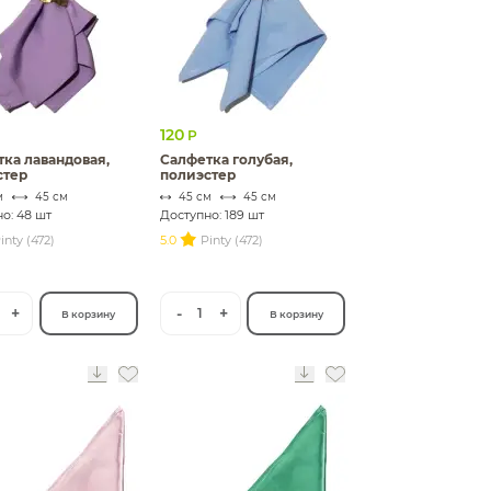
120
Р
ка лавандовая,
Салфетка голубая,
стер
полиэстер
м
45 см
45 см
45 см
о: 48 шт
Доступно: 189 шт
inty (472)
5.0
Pinty (472)
+
-
+
1
В корзину
В корзину