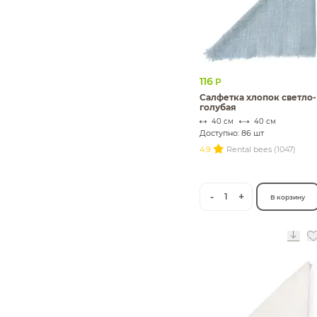
116
Р
Салфетка хлопок светло-
голубая
40 см
40 см
Доступно: 86 шт
4.9
Rental bees (1047)
-
+
1
В корзину