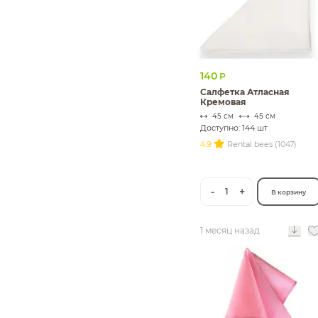
140
Р
Салфетка Атласная
Кремовая
45 см
45 см
Доступно: 144 шт
4.9
Rental bees (1047)
-
+
1
В корзину
1 месяц назад