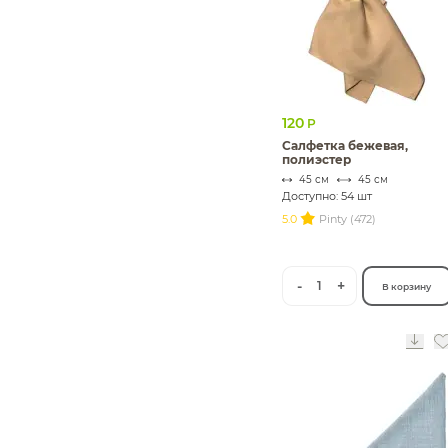
120
Р
Салфетка бежевая,
полиэстер
45 см
45 см
Доступно: 54 шт
5.0
Pinty (472)
-
+
1
В корзину