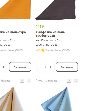
141
Р
ка из льна охра
Салфетка из льна
графитовая
м
45 см
45 см
45 см
о: 90 шт
Доступно: 90 шт
ental bees (1047)
4.9
Rental bees (1047)
+
-
+
1
В корзину
В корзину
ц назад
1 месяц назад