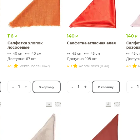
116
140
140
Р
Р
Р
Салфетка хлопок
Салфетка атласная алая
Салфет
лососевые
розов
40 см
40 см
45 см
45 см
45 с
Доступно: 67 шт
Доступно: 108 шт
Доступн
4.9
Rental bees (1047)
4.9
Rental bees (1047)
4.9
R
-
+
-
+
-
1
1
1
В корзину
В корзину