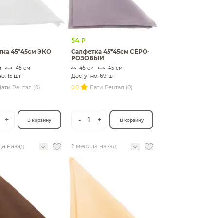
54
Р
тка 45*45см ЭКО
Салфетка 45*45см СЕРО-
РОЗОВЫЙ
м
45 см
45 см
45 см
о: 15 шт
Доступно: 69 шт
ати Рентал (0)
0.0
Пати Рентал (0)
+
-
+
1
В корзину
В корзину
ца назад
2 месяца назад