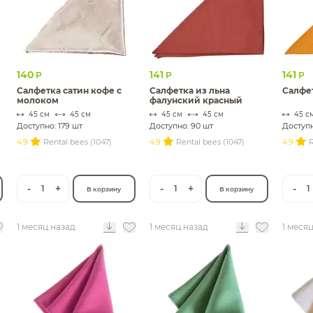
140
141
141
Р
Р
Р
Салфетка сатин кофе с
Салфетка из льна
Салфет
молоком
фалунский красный
45 см
45 см
45 см
45 см
45 с
Доступно: 179 шт
Доступно: 90 шт
Доступн
4.9
Rental bees (1047)
4.9
Rental bees (1047)
4.9
R
-
+
-
+
-
1
1
1
В корзину
В корзину
1 месяц назад
1 месяц назад
1 меся