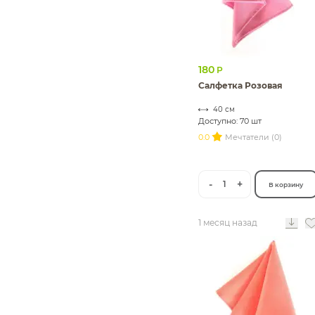
180
Р
Салфетка Розовая
40 см
Доступно: 70 шт
0.0
Мечтатели (0)
-
+
1
В корзину
1 месяц назад