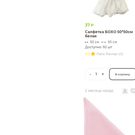
37
Р
Салфетка БОХО 50*50см
белая
50 см
50 см
Доступно: 92 шт
0.0
Пати Рентал (0)
-
+
1
В корзину
2 месяца назад