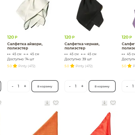
120
120
120
Р
Р
Р
Салфетка айвори,
Салфетка черная,
Салфет
полиэстер
полиэстер
полиэ
45 см
45 см
45 см
45 см
45 с
Доступно: 74 шт
Доступно: 39 шт
Доступн
5.0
Pinty (472)
5.0
Pinty (472)
5.0
P
-
+
-
+
-
1
1
1
В корзину
В корзину