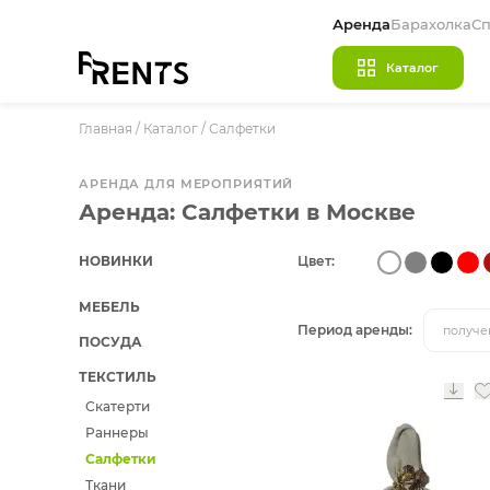
Аренда
Барахолка
Сп
Каталог
Главная
/
МЕБЕЛЬ
Каталог
/
Салфетки
ПОСУДА
АРЕНДА ДЛЯ МЕРОПРИЯТИЙ
ТЕКСТИЛЬ
Аренда: Салфетки в Москве
КРУПНОГАБАРИТНЫЙ ДЕКОР
НОВИНКИ
Цвет:
ПОДСТАВКИ И ВАЗЫ ДЛЯ ФЛОРИСТИКИ
МЕБЕЛЬ
ГОТОВЫЕ РЕШЕНИЯ
Период аренды:
получе
ПОСУДА
ОСВЕЩЕНИЕ
ТЕКСТИЛЬ
ДЕКОР
Скатерти
Раннеры
НАВИГАЦИЯ
Салфетки
ИЗДЕЛИЯ ПОД ЗАКАЗ
Ткани