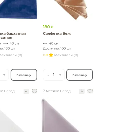
180
Р
ка бархатная
Салфетка Беж
-синяя
м
40 см
40 см
о: 180 шт
Доступно: 100 шт
ечтатели (0)
0.0
Мечтатели (0)
+
-
+
1
В корзину
В корзину
ца назад
2 месяца назад