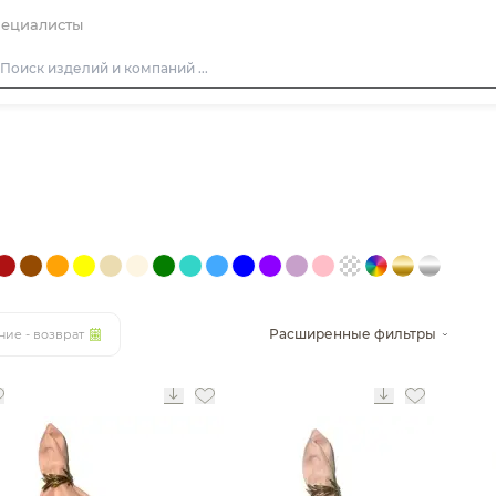
ециалисты
Столы
Стулья
Подушки для стульев
Диваны
Кресла
Пуфы
Расширенные фильтры
ние - возврат
Скамейки
Фуршетная мебель
Барная мебель