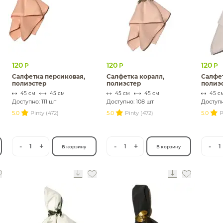
120
120
120
Р
Р
Р
Салфетка персиковая,
Салфетка коралл,
Салфет
полиэстер
полиэстер
полиэ
45 см
45 см
45 см
45 см
45 с
Доступно: 111 шт
Доступно: 108 шт
Доступн
5.0
Pinty (472)
5.0
Pinty (472)
5.0
P
-
+
-
+
-
1
1
1
В корзину
В корзину