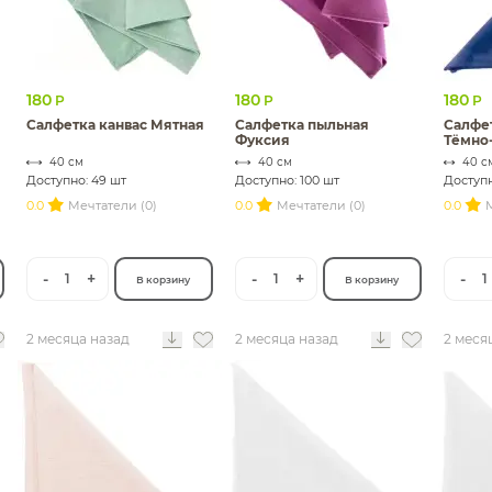
180
180
180
Р
Р
Р
Салфетка канвас Мятная
Салфетка пыльная
Салфет
Фуксия
Тёмно
40 см
40 см
40 с
Доступно: 49 шт
Доступно: 100 шт
Доступн
0.0
Мечтатели (0)
0.0
Мечтатели (0)
0.0
М
-
+
-
+
-
1
1
1
В корзину
В корзину
2 месяца назад
2 месяца назад
2 меся