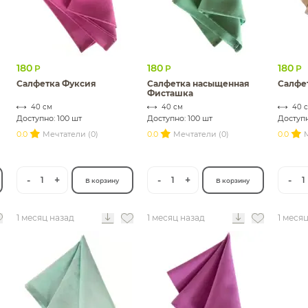
180
180
180
Р
Р
Р
Салфетка Фуксия
Салфетка насыщенная
Салфе
Фисташка
40 см
40 см
40 
Доступно: 100 шт
Доступно: 100 шт
Доступн
0.0
Мечтатели (0)
0.0
Мечтатели (0)
0.0
М
-
+
-
+
-
1
1
1
В корзину
В корзину
1 месяц назад
1 месяц назад
1 меся