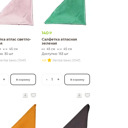
140
Р
ка атлас светло-
Салфетка атласная
ая
зеленая
м
45 см
45 см
45 см
о: 30 шт
Доступно: 153 шт
ental bees (1047)
4.9
Rental bees (1047)
+
-
+
1
В корзину
В корзину