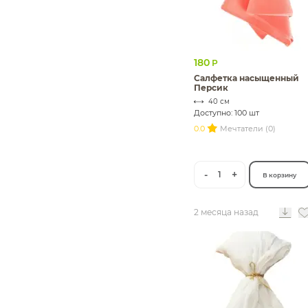
180
Р
Салфетка насыщенный
Персик
40 см
Доступно: 100 шт
0.0
Мечтатели (0)
-
+
1
В корзину
2 месяца назад