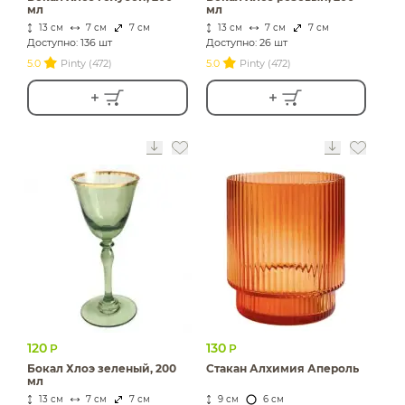
мл
мл
13 см
7 см
7 см
13 см
7 см
7 см
Доступно: 136 шт
Доступно: 26 шт
5.0
Pinty (472)
5.0
Pinty (472)
120
130
Р
Р
Бокал Хлоэ зеленый, 200
Стакан Алхимия Апероль
мл
13 см
7 см
7 см
9 см
6 см