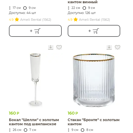
кантом винный
17 см
9 см
22 см
9 см
Доступно: 44 шт
Доступно: 126 шт
4.9
Ameli Rental (1562)
4.9
Ameli Rental (1562)
160
160
Р
Р
Бокал "Шелли" с золотым
Стакан "Бронте" с золотым
кантом под шампанское
кантом
26 см
7 см
9 см
8 см