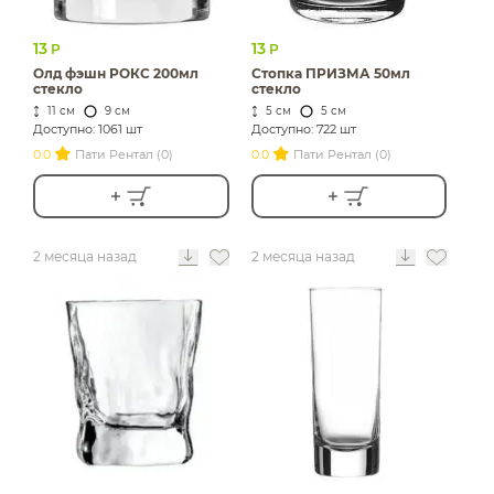
13
13
Р
Р
Олд фэшн РОКС 200мл
Стопка ПРИЗМА 50мл
стекло
стекло
11 см
9 см
5 см
5 см
Доступно: 1061 шт
Доступно: 722 шт
0.0
Пати Рентал (0)
0.0
Пати Рентал (0)
2 месяца назад
2 месяца назад