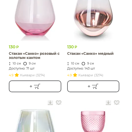
130
130
Р
Р
Стакан «Санко» розовый с
Стакан «Санко» медный
золотым кантом
10 см
9 см
10 см
9 см
Доступно: 71 шт
Доступно: 143 шт
4.9
Кьявари (3274)
4.9
Кьявари (3274)