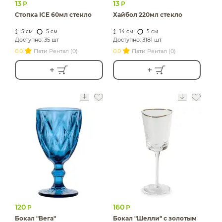
13
13
Р
Р
Стопка ICE 60мл стекло
Хайбол 220мл стекло
5 см
5 см
14 см
5 см
Доступно: 35 шт
Доступно: 3181 шт
0.0
Пати Рентал (0)
0.0
Пати Рентал (0)
120
160
Р
Р
Бокал "Вега"
Бокал "Шелли" с золотым