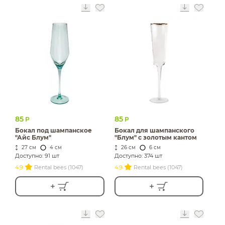
85
85
Р
Р
Бокал под шампанское
Бокал для шампанского
"Айс Блум"
"Блум" с золотым кантом
27 см
4 см
26 см
6 см
Доступно: 91 шт
Доступно: 374 шт
4.9
Rental bees (1047)
4.9
Rental bees (1047)