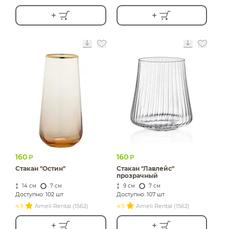
160
160
Р
Р
Стакан "Остин"
Стакан "Лавлейс"
прозрачный
14 см
7 см
9 см
7 см
Доступно: 102 шт
Доступно: 107 шт
4.9
Ameli Rental (1562)
4.9
Ameli Rental (1562)