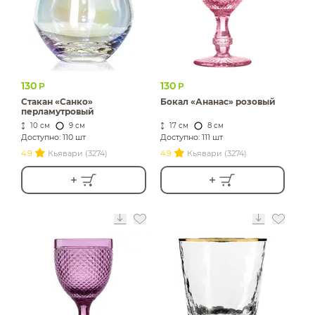
130
130
Р
Р
Стакан «Санко»
Бокал «Ананас» розовый
перламутровый
10 см
9 см
17 см
8 см
Доступно: 110 шт
Доступно: 111 шт
4.9
Кьявари (3274)
4.9
Кьявари (3274)