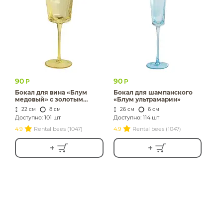
90
90
Р
Р
Бокал для вина «Блум
Бокал для шампанского
медовый» с золотым
«Блум ультрамарин»
кантом
22 см
8 см
26 см
6 см
Доступно: 101 шт
Доступно: 114 шт
4.9
Rental bees (1047)
4.9
Rental bees (1047)