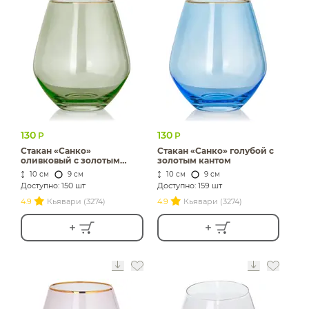
130
130
Р
Р
Стакан «Санко»
Стакан «Санко» голубой с
оливковый с золотым
золотым кантом
кантом
10 см
9 см
10 см
9 см
Доступно: 150 шт
Доступно: 159 шт
4.9
Кьявари (3274)
4.9
Кьявари (3274)