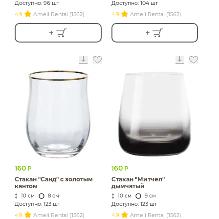
Доступно: 96 шт
Доступно: 104 шт
4.9
Ameli Rental (1562)
4.9
Ameli Rental (1562)
160
160
Р
Р
Стакан "Санд" с золотым
Стакан "Митчел"
кантом
дымчатый
10 см
8 см
10 см
9 см
Доступно: 123 шт
Доступно: 123 шт
4.9
Ameli Rental (1562)
4.9
Ameli Rental (1562)