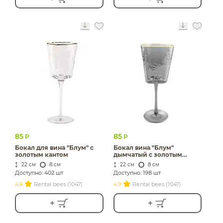
85
85
Р
Р
Бокал для вина "Блум" с
Бокал вина "Блум"
золотым кантом
дымчатый с золотым
кантом
22 см
8 см
22 см
8 см
Доступно: 402 шт
Доступно: 198 шт
4.9
Rental bees (1047)
4.9
Rental bees (1047)