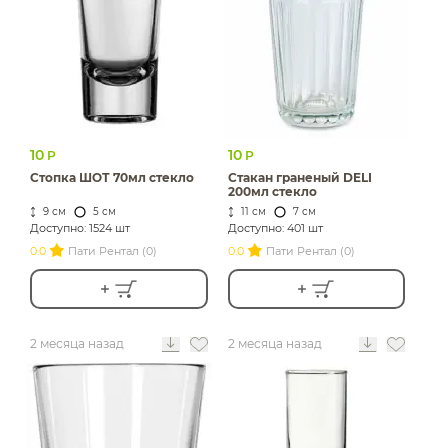
ИЗДЕЛИЯ ДЛЯ
КОМФОРТА
ТЕХНИЧЕСКОЕ
ОБОРУДОВАНИЕ
10
10
Р
Р
Стопка ШОТ 70мл стекло
Стакан граненый DELI
200мл стекло
9 см
5 см
11 см
7 см
Доступно: 1524 шт
Доступно: 401 шт
0.0
Пати Рентал (0)
0.0
Пати Рентал (0)
2 месяца назад
2 месяца назад