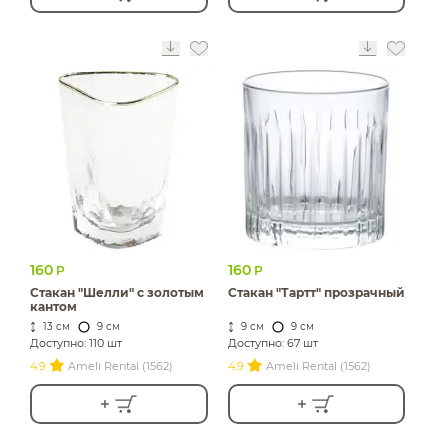
160
160
Р
Р
Стакан "Шелли" с золотым
Стакан "Тартт" прозрачный
кантом
13 см
9 см
9 см
9 см
Доступно: 110 шт
Доступно: 67 шт
4.9
Ameli Rental (1562)
4.9
Ameli Rental (1562)