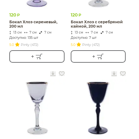
120
120
Р
Р
Бокал Хлоэ сиреневый,
Бокал Хлоэ с серебряной
200 мл
каймой, 200 мл
13 см
7 см
7 см
13 см
7 см
7 см
Доступно: 135 шт
Доступно: 7 шт
5.0
Pinty (472)
5.0
Pinty (472)