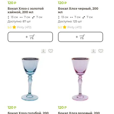
120
120
Р
Р
Бокал Хлоэ с золотой
Бокал Хлоэ черный, 200
каймой, 200 мл
мл
13 см
7 см
7 см
13 см
7 см
7 см
Доступно: 87 шт
Доступно: 125 шт
5.0
Pinty (472)
5.0
Pinty (472)
120
120
Р
Р
Бокал Хлоэ голубой, 200
Бокал Хлоэ розовый, 200