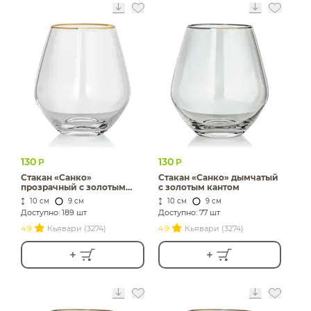
130
130
Р
Р
Стакан «Санко»
Стакан «Санко» дымчатый
прозрачный с золотым
с золотым кантом
кантом
10 см
9 см
10 см
9 см
Доступно: 189 шт
Доступно: 77 шт
4.9
Кьявари (3274)
4.9
Кьявари (3274)