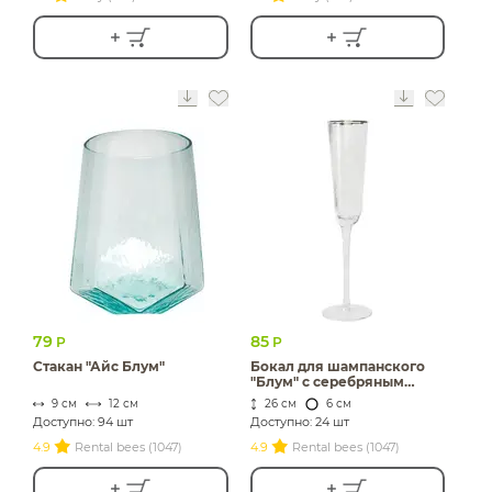
79
85
Р
Р
Стакан "Айс Блум"
Бокал для шампанского
"Блум" c серебряным
кантом
9 см
12 см
26 см
6 см
Доступно: 94 шт
Доступно: 24 шт
4.9
Rental bees (1047)
4.9
Rental bees (1047)