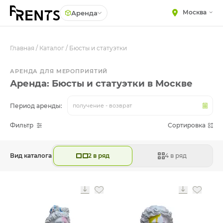
Москва
Аренда
Главная
МЕБЕЛЬ
/
Каталог
/
Бюсты и статуэтки
Столы
Стулья
ПОСУДА
АРЕНДА ДЛЯ МЕРОПРИЯТИЙ
Диваны
Аренда: Бюсты и статуэтки в Москве
ТЕКСТИЛЬ
Кресла
КРУПНОГАБАРИТНЫЙ
Период аренды:
получение - возврат
ДЕКОР
Пуфы
Фильтр
Сортировка
ПОДСТАВКИ И ВАЗЫ
Скамейки
ДЛЯ ФЛОРИСТИКИ
Фуршетная мебель
ГОТОВЫЕ РЕШЕНИЯ
Вид каталога
2 в ряд
4 в ряд
Барная мебель
ОСВЕЩЕНИЕ
ДЕКОР
НАВИГАЦИЯ
ИЗДЕЛИЯ ПОД ЗАКАЗ