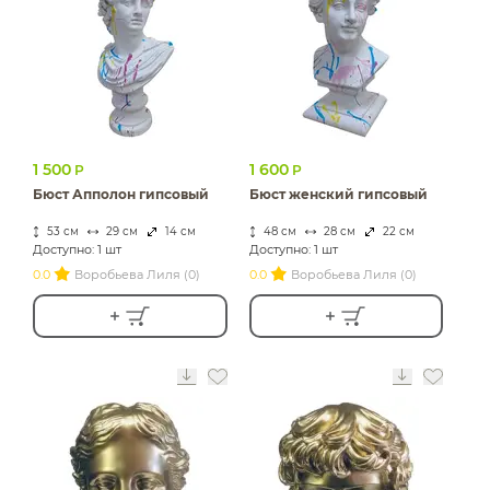
ИЗДЕЛИЯ ДЛЯ
КОМФОРТА
ТЕХНИЧЕСКОЕ
ОБОРУДОВАНИЕ
1 500
1 600
Р
Р
Бюст Апполон гипсовый
Бюст женский гипсовый
53 см
29 см
14 см
48 см
28 см
22 см
Доступно: 1 шт
Доступно: 1 шт
0.0
Воробьева Лиля (0)
0.0
Воробьева Лиля (0)