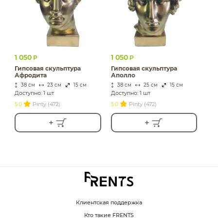
1 050
1 050
Р
Р
Гипсовая скульптура
Гипсовая скульптура
Афродита
Аполло
38 см
23 см
15 см
38 см
25 см
15 см
Доступно: 1 шт
Доступно: 1 шт
5.0
Pinty (472)
5.0
Pinty (472)
Клиентская поддержка
Кто такие FRENTS