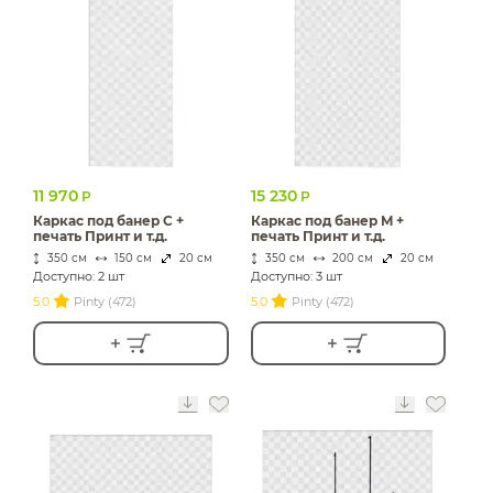
ИЗДЕЛИЯ ДЛЯ
КОМФОРТА
ТЕХНИЧЕСКОЕ
ОБОРУДОВАНИЕ
11 970
15 230
Р
Р
Каркас под банер С +
Каркас под банер M +
печать Принт и т.д.
печать Принт и т.д.
350 см
150 см
20 см
350 см
200 см
20 см
Доступно: 2 шт
Доступно: 3 шт
5.0
Pinty (472)
5.0
Pinty (472)