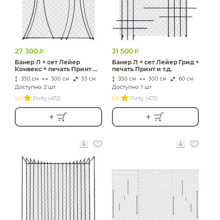
27 300
31 500
Р
Р
Банер Л + сет Лейер
Банер Л + сет Лейер Грид +
Конвекс + печать Принт и
печать Принт и т.д.
т.д.
350 см
300 см
53 см
350 см
300 см
60 см
Доступно: 2 шт
Доступно: 1 шт
5.0
Pinty (472)
5.0
Pinty (472)