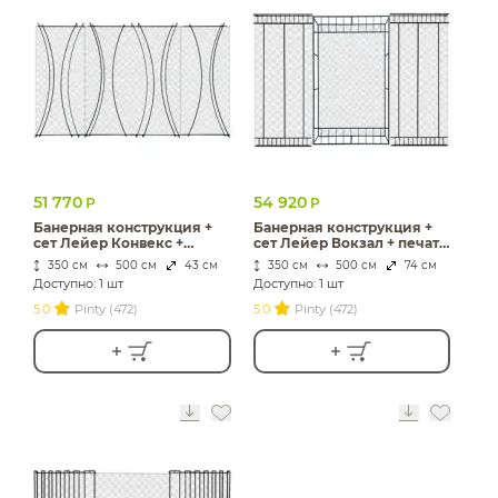
51 770
54 920
Р
Р
Банерная конструкция +
Банерная конструкция +
сет Лейер Конвекс +
сет Лейер Вокзал + печать
печать Принт и т.д.
Принт и т.д.
350 см
500 см
43 см
350 см
500 см
74 см
Доступно: 1 шт
Доступно: 1 шт
5.0
Pinty (472)
5.0
Pinty (472)