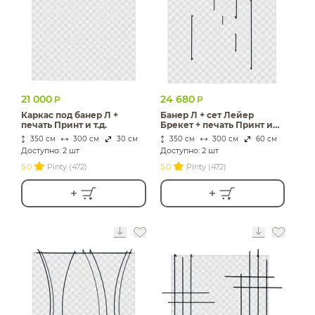
21 000
24 680
Р
Р
Каркас под банер Л +
Банер Л + сет Лейер
печать Принт и т.д.
Брекет + печать Принт и
т.д.
350 см
300 см
30 см
350 см
300 см
60 см
Доступно: 2 шт
Доступно: 2 шт
5.0
Pinty (472)
5.0
Pinty (472)