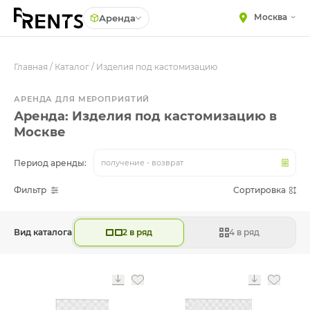
Москва
Аренда
Главная
МЕБЕЛЬ
/
Каталог
/
Изделия под кастомизацию
Столы
Стулья
ПОСУДА
АРЕНДА ДЛЯ МЕРОПРИЯТИЙ
Подушки для стульев
Аренда: Изделия под кастомизацию в
ТЕКСТИЛЬ
Москве
Диваны
КРУПНОГАБАРИТНЫЙ
ДЕКОР
Кресла
Период аренды:
получение - возврат
ПОДСТАВКИ И ВАЗЫ
Пуфы
ДЛЯ ФЛОРИСТИКИ
Фильтр
Сортировка
Скамейки
ГОТОВЫЕ РЕШЕНИЯ
Фуршетная мебель
Вид каталога
2 в ряд
4 в ряд
ОСВЕЩЕНИЕ
Барная мебель
ДЕКОР
НАВИГАЦИЯ
ИЗДЕЛИЯ ПОД ЗАКАЗ