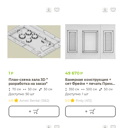
1
49 670
Р
Р
План-схема зала 3D *
Банерная конструкция +
разработка на заказ*
сет Фрейм + печать Принт
и т.д.
70 см
50 см
30 см
350 см
500 см
50 см
Доступно: 50 шт
Доступно: 1 шт
4.9
Ameli Rental (1562)
5.0
Pinty (472)