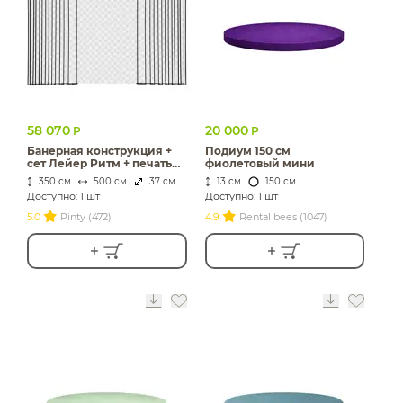
58 070
20 000
Р
Р
Банерная конструкция +
Подиум 150 см
сет Лейер Ритм + печать
фиолетовый мини
Принт и т.д.
350 см
500 см
37 см
13 см
150 см
Доступно: 1 шт
Доступно: 1 шт
5.0
Pinty (472)
4.9
Rental bees (1047)