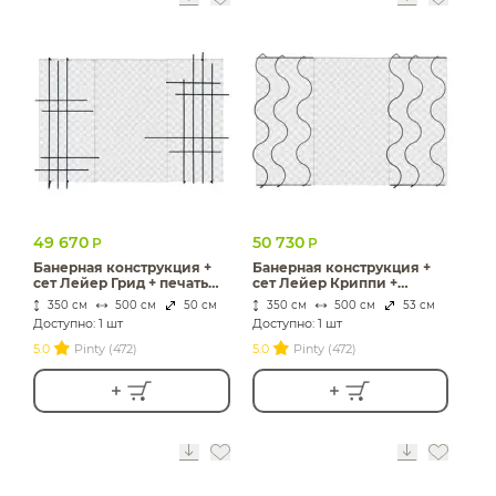
49 670
50 730
Р
Р
Банерная конструкция +
Банерная конструкция +
сет Лейер Грид + печать
сет Лейер Криппи +
Принт и т.д.
печать Принт и т.д.
350 см
500 см
50 см
350 см
500 см
53 см
Доступно: 1 шт
Доступно: 1 шт
5.0
Pinty (472)
5.0
Pinty (472)