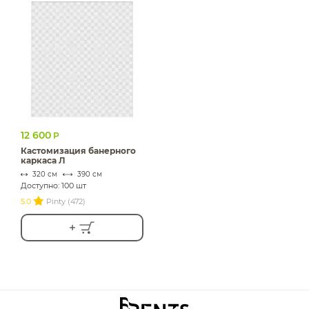
12 600
Р
Кастомизация банерного
каркаса Л
320 см
390 см
Доступно: 100 шт
5.0
Pinty (472)