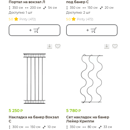
Портал на вокзал Л
под банер С
350 см
200 см
54 см
350 см
150 см
20 см
Доступно: 1 шт
Доступно: 2 шт
5.0
Pinty (472)
5.0
Pinty (472)
5 250
5 780
Р
Р
Накладка на банер Вокзал
Сет накладок на банер
C
Лейер Криппи
300 см
150 см
10 см
350 см
80 см
33 см