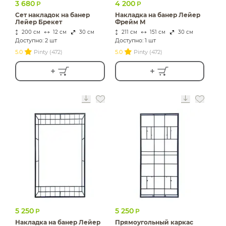
3 680
4 200
Р
Р
Сет накладок на банер
Накладка на банер Лейер
Лейер Брекет
Фрейм М
200 см
12 см
30 см
211 см
151 см
30 см
Доступно: 2 шт
Доступно: 1 шт
5.0
Pinty (472)
5.0
Pinty (472)
5 250
5 250
Р
Р
Накладка на банер Лейер
Прямоугольный каркас