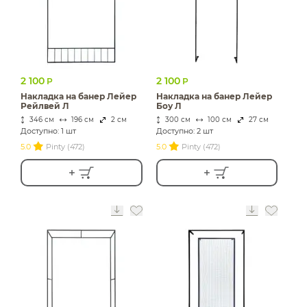
2 100
2 100
Р
Р
Накладка на банер Лейер
Накладка на банер Лейер
Рейлвей Л
Боу Л
346 см
196 см
2 см
300 см
100 см
27 см
Доступно: 1 шт
Доступно: 2 шт
5.0
Pinty (472)
5.0
Pinty (472)