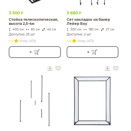
3 500
3 680
Р
Р
Стойка телескопическая,
Сет накладок на банер
высота 2,5-4м
Лейер Боу
400 см
60 см
40 см
300 см
180 см
27 см
Доступно: 25 шт
Доступно: 2 шт
5.0
Pinty (472)
5.0
Pinty (472)