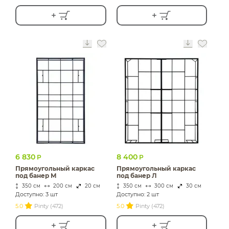
6 830
8 400
Р
Р
Прямоугольный каркас
Прямоугольный каркас
под банер М
под банер Л
350 см
200 см
20 см
350 см
300 см
30 см
Доступно: 3 шт
Доступно: 2 шт
5.0
Pinty (472)
5.0
Pinty (472)