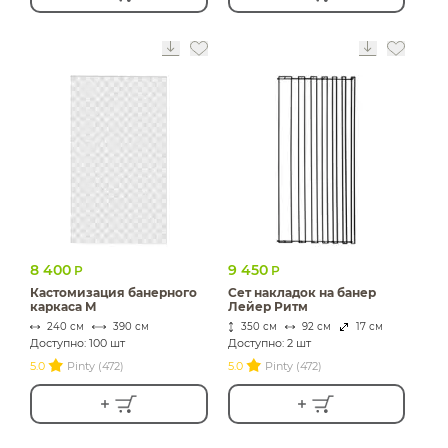
8 400
9 450
Р
Р
Кастомизация банерного
Сет накладок на банер
каркаса M
Лейер Ритм
240 см
390 см
350 см
92 см
17 см
Доступно: 100 шт
Доступно: 2 шт
5.0
Pinty (472)
5.0
Pinty (472)