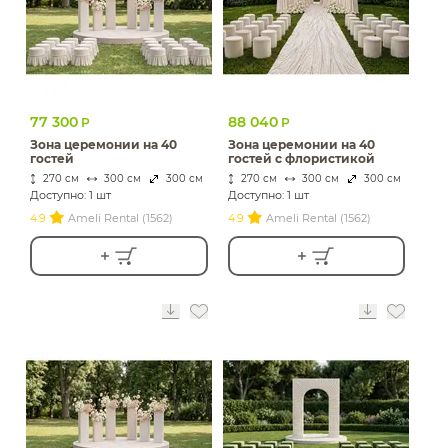
77 300
88 040
Р
Р
Зона церемонии на 40
Зона церемонии на 40
гостей
гостей c флористикой
270 см
300 см
300 см
270 см
300 см
300 см
Доступно: 1 шт
Доступно: 1 шт
4.9
Ameli Rental (1562)
4.9
Ameli Rental (1562)