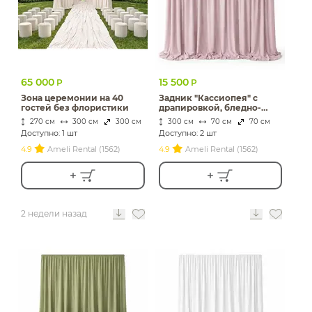
65 000
15 500
Р
Р
Зона церемонии на 40
Задник "Кассиопея" с
гостей без флористики
драпировкой, бледно-
розовый бархат
270 см
300 см
300 см
300 см
70 см
70 см
Доступно: 1 шт
Доступно: 2 шт
4.9
Ameli Rental (1562)
4.9
Ameli Rental (1562)
2 недели назад