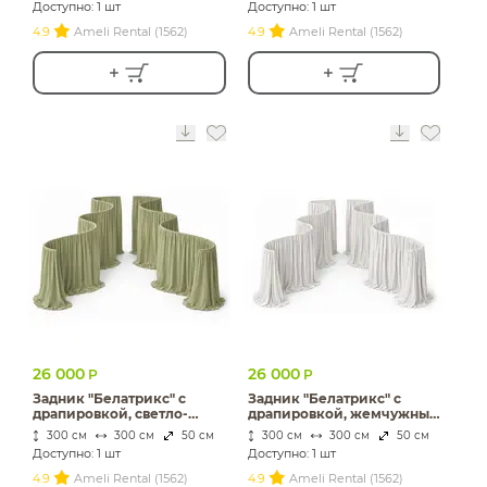
Доступно: 1 шт
Доступно: 1 шт
4.9
Ameli Rental (1562)
4.9
Ameli Rental (1562)
26 000
26 000
Р
Р
Задник "Белатрикс" с
Задник "Белатрикс" с
драпировкой, светло-
драпировкой, жемчужный
зеленый бархат
бархат
300 см
300 см
50 см
300 см
300 см
50 см
Доступно: 1 шт
Доступно: 1 шт
4.9
Ameli Rental (1562)
4.9
Ameli Rental (1562)