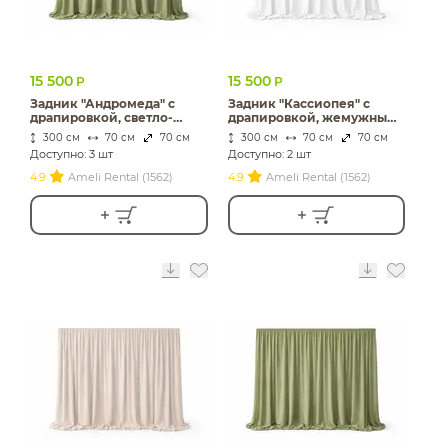
15 500
15 500
Р
Р
Задник "Андромеда" с
Задник "Кассиопея" с
драпировкой, светло-
драпировкой, жемужный
зеленый бархат
бархат
300 см
70 см
70 см
300 см
70 см
70 см
Доступно: 3 шт
Доступно: 2 шт
4.9
Ameli Rental (1562)
4.9
Ameli Rental (1562)