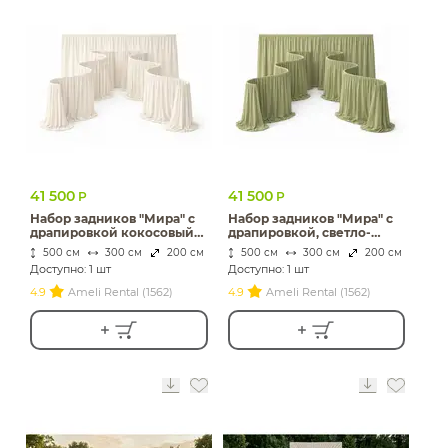
41 500
41 500
Р
Р
Набор задников "Мира" с
Набор задников "Мира" с
драпировкой кокосовый
драпировкой, светло-
раф
зеленый бархат
500 см
300 см
200 см
500 см
300 см
200 см
Доступно: 1 шт
Доступно: 1 шт
4.9
Ameli Rental (1562)
4.9
Ameli Rental (1562)