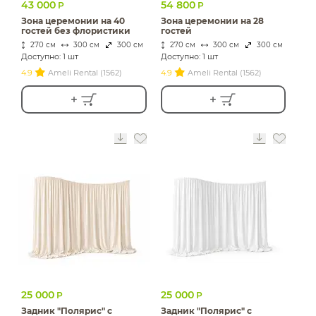
43 000
54 800
Р
Р
Зона церемонии на 40
Зона церемонии на 28
гостей без флористики
гостей
270 см
300 см
300 см
270 см
300 см
300 см
Доступно: 1 шт
Доступно: 1 шт
4.9
Ameli Rental (1562)
4.9
Ameli Rental (1562)
25 000
25 000
Р
Р
Задник "Полярис" с
Задник "Полярис" с