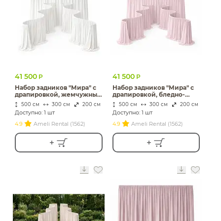
ИЗДЕЛИЯ ДЛЯ
КОМФОРТА
ТЕХНИЧЕСКОЕ
ОБОРУДОВАНИЕ
41 500
41 500
Р
Р
Набор задников "Мира" с
Набор задников "Мира" с
драпировкой, жемчужный
драпировкой, бледно-
бархат
розовый бархат
500 см
300 см
200 см
500 см
300 см
200 см
Доступно: 1 шт
Доступно: 1 шт
4.9
Ameli Rental (1562)
4.9
Ameli Rental (1562)