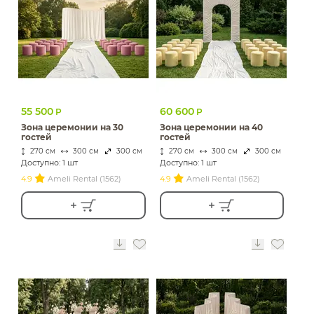
55 500
60 600
Р
Р
Зона церемонии на 30
Зона церемонии на 40
гостей
гостей
270 см
300 см
300 см
270 см
300 см
300 см
Доступно: 1 шт
Доступно: 1 шт
4.9
Ameli Rental (1562)
4.9
Ameli Rental (1562)