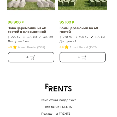
98 900
95 100
Р
Р
Зона церемонии на 40
Зона церемонии на 40
гостей с флористикой
гостей
270 см
300 см
300 см
270 см
300 см
300 см
Доступно: 1 шт
Доступно: 1 шт
4.9
Ameli Rental (1562)
4.9
Ameli Rental (1562)
Клиентская поддержка
Кто такие FRENTS
Резиденты FRENTS