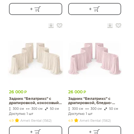
26 000
26 000
Р
Р
Задник "Белатрикс" с
Задник "Белатрикс" с
драпировкой, кокосовый
драпировкой, бледно-
раф бархат
розовый бархат
300 см
300 см
50 см
300 см
300 см
50 см
Доступно: 1 шт
Доступно: 1 шт
4.9
Ameli Rental (1562)
4.9
Ameli Rental (1562)