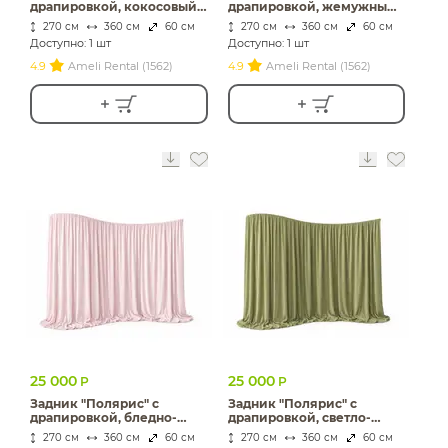
драпировкой, кокосовый
драпировкой, жемужный
раф бархат
бархат
270 см
360 см
60 см
270 см
360 см
60 см
Доступно: 1 шт
Доступно: 1 шт
4.9
Ameli Rental (1562)
4.9
Ameli Rental (1562)
25 000
25 000
Р
Р
Задник "Полярис" с
Задник "Полярис" с
драпировкой, бледно-
драпировкой, светло-
розовый бархат
зеленый бархат
270 см
360 см
60 см
270 см
360 см
60 см