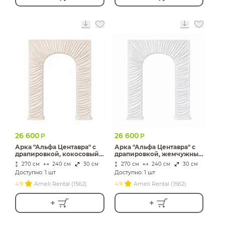
26 600
26 600
Р
Р
Арка "Альфа Центавра" с
Арка "Альфа Центавра" с
драпировкой, кокосовый
драпировкой, жемчужный
раф бархат
бархат
270 см
240 см
30 см
270 см
240 см
30 см
Доступно: 1 шт
Доступно: 1 шт
4.9
Ameli Rental (1562)
4.9
Ameli Rental (1562)