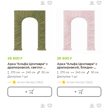
26 600
26 600
Р
Р
Арка "Альфа Центавра" с
Арка "Альфа Центавра" с
драпировкой, светло-
драпировкой, бледно-
зеленый бархат
розовый бархат
270 см
240 см
30 см
270 см
240 см
30 см
Доступно: 1 шт
Доступно: 1 шт
4.9
Ameli Rental (1562)
4.9
Ameli Rental (1562)