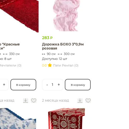
283
Р
р "Красные
Дорожка БОХО 3*0,9м
ки"
розовая
м
330 см
90 см
300 см
о: 8 шт
Доступно: 12 шт
ечтатели (0)
0.0
Пати Рентал (0)
+
-
+
1
В корзину
В корзину
ца назад
2 месяца назад