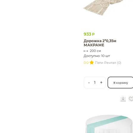
933
Р
Дорожка 2*0,35м
МАКРАМЕ
200 см
Доступно: 10 шт
0.0
Пати Рентал (0)
-
+
1
В корзину