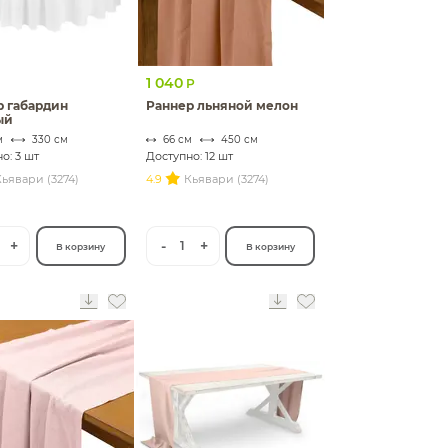
1 040
Р
р габардин
Раннер льняной мелон
ый
м
330 см
66 см
450 см
о: 3 шт
Доступно: 12 шт
ьявари (3274)
4.9
Кьявари (3274)
+
-
+
1
В корзину
В корзину