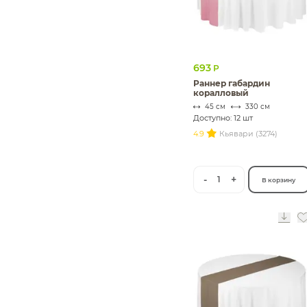
693
Р
Раннер габардин
коралловый
45 см
330 см
Доступно: 12 шт
4.9
Кьявари (3274)
-
+
1
В корзину