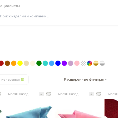
ециалисты
Столы
Стулья
Подушки для стульев
Диваны
Кресла
Пуфы
Расширенные фильтры
ние - возврат
Скамейки
Фуршетная мебель
1 месяц назад
1 месяц назад
1 меся
Барная мебель