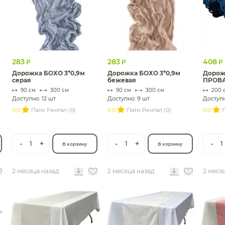
283
283
408
Р
Р
Р
Дорожка БОХО 3*0,9м
Дорожка БОХО 3*0,9м
Дорожк
серая
бежевая
ПРОВ
90 см
300 см
90 см
300 см
200 
Доступно: 12 шт
Доступно: 9 шт
Доступн
0.0
Пати Рентал (0)
0.0
Пати Рентал (0)
0.0
П
-
+
-
+
-
1
1
1
В корзину
В корзину
2 месяца назад
2 месяца назад
2 меся