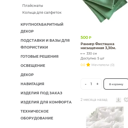
Плэйсматы
ИЗДЕЛИЯ ДЛЯ КОМФОРТА
Кольца для салфеток
ТЕХНИЧЕСКОЕ ОБОРУДОВАНИЕ
КРУПНОГАБАРИТНЫЙ
ДЕКОР
500
Р
ПОДСТАВКИ И ВАЗЫ ДЛЯ
Раннер Фисташка
ФЛОРИСТИКИ
насыщенная 3,30м.
330 см
ГОТОВЫЕ РЕШЕНИЯ
Доступно: 5 шт
0.0
Мечтатели (0)
ОСВЕЩЕНИЕ
ДЕКОР
-
+
НАВИГАЦИЯ
1
В корзину
ИЗДЕЛИЯ ПОД ЗАКАЗ
2 месяца назад
ИЗДЕЛИЯ ДЛЯ КОМФОРТА
ТЕХНИЧЕСКОЕ
ОБОРУДОВАНИЕ