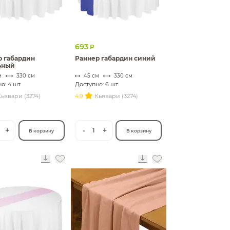
693
Р
р габардин
Раннер габардин синий
ьный
м
330 см
45 см
330 см
о: 4 шт
Доступно: 6 шт
ьявари (3274)
4.9
Кьявари (3274)
+
-
+
1
В корзину
В корзину