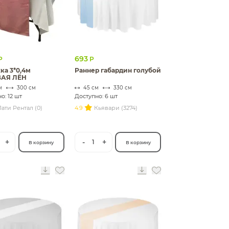
693
Р
Р
ка 3*0,4м
Раннер габардин голубой
АЯ ЛЁН
м
300 см
45 см
330 см
о: 12 шт
Доступно: 6 шт
ати Рентал (0)
4.9
Кьявари (3274)
+
-
+
1
В корзину
В корзину