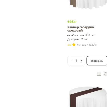
693
Р
Раннер габардин
ореховый
45 см
330 см
Доступно: 2 шт
4.9
Кьявари (3274)
-
+
1
В корзину