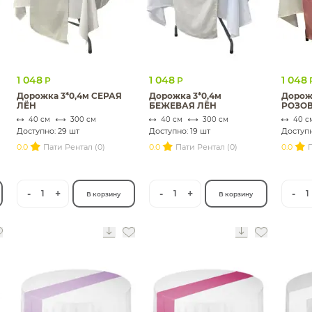
1 048
1 048
1 048
Р
Р
Дорожка 3*0,4м СЕРАЯ
Дорожка 3*0,4м
Дорож
ЛЁН
БЕЖЕВАЯ ЛЁН
РОЗОВ
40 см
300 см
40 см
300 см
40 с
Доступно: 29 шт
Доступно: 19 шт
Доступн
0.0
Пати Рентал (0)
0.0
Пати Рентал (0)
0.0
П
-
+
-
+
-
1
1
1
В корзину
В корзину