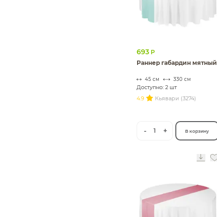
693
Р
Раннер габардин мятный
45 см
330 см
Доступно: 2 шт
4.9
Кьявари (3274)
-
+
1
В корзину