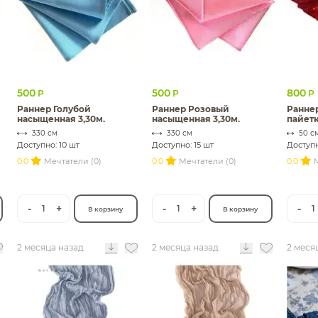
500
500
800
Р
Р
Р
Раннер Голубой
Раннер Розовый
Ранне
насыщенная 3,30м.
насыщенная 3,30м.
пайет
330 см
330 см
50 с
Доступно: 10 шт
Доступно: 15 шт
Доступн
0.0
Мечтатели (0)
0.0
Мечтатели (0)
0.0
М
-
+
-
+
-
1
1
1
В корзину
В корзину
2 месяца назад
2 месяца назад
2 меся