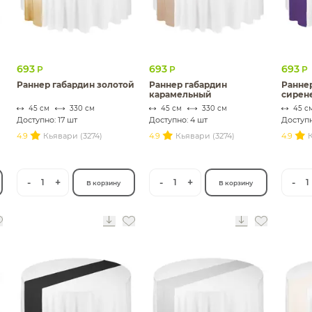
693
693
693
Р
Р
Р
Раннер габардин золотой
Раннер габардин
Ранне
карамельный
сирен
45 см
330 см
45 см
330 см
45 с
Доступно: 17 шт
Доступно: 4 шт
Доступн
4.9
Кьявари (3274)
4.9
Кьявари (3274)
4.9
К
-
+
-
+
-
1
1
1
В корзину
В корзину