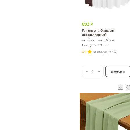
693
Р
Раннер габардин
шоколадный
45 см
330 см
Доступно: 12 шт
4.9
Кьявари (3274)
-
+
1
В корзину