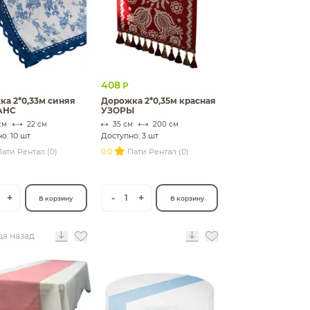
408
Р
а 2*0,33м синяя
Дорожка 2*0,35м красная
АНС
УЗОРЫ
см
22 см
35 см
200 см
о: 10 шт
Доступно: 3 шт
ати Рентал (0)
0.0
Пати Рентал (0)
+
-
+
1
В корзину
В корзину
ца назад