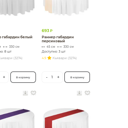
693
Р
р габардин белый
Раннер габардин
персиковый
м
330 см
45 см
330 см
о: 8 шт
Доступно: 3 шт
ьявари (3274)
4.9
Кьявари (3274)
+
-
+
1
В корзину
В корзину