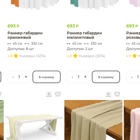
693
693
693
Р
Р
Р
Раннер габардин
Раннер габардин
Ранне
оранжевый
малахитовый
розов
45 см
330 см
45 см
330 см
45 с
Доступно: 8 шт
Доступно: 2 шт
Доступн
4.9
Кьявари (3274)
4.9
Кьявари (3274)
4.9
К
-
+
-
+
-
1
1
1
В корзину
В корзину