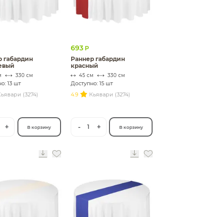
693
Р
р габардин
Раннер габардин
евый
красный
м
330 см
45 см
330 см
о: 13 шт
Доступно: 15 шт
ьявари (3274)
4.9
Кьявари (3274)
+
-
+
1
В корзину
В корзину