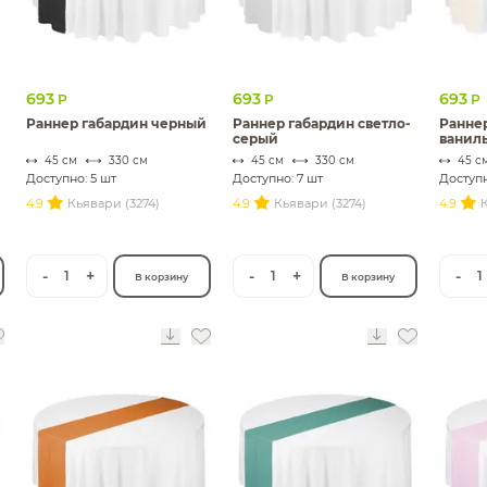
693
693
693
Р
Р
Р
Раннер габардин черный
Раннер габардин светло-
Ранне
серый
ванил
45 см
330 см
45 см
330 см
45 с
Доступно: 5 шт
Доступно: 7 шт
Доступн
4.9
Кьявари (3274)
4.9
Кьявари (3274)
4.9
К
-
+
-
+
-
1
1
1
В корзину
В корзину