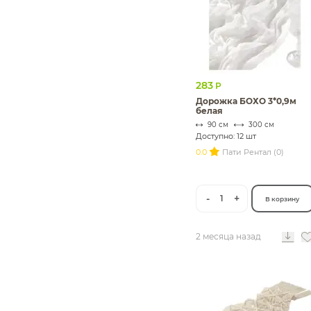
283
Р
Дорожка БОХО 3*0,9м
белая
90 см
300 см
Доступно: 12 шт
0.0
Пати Рентал (0)
-
+
1
В корзину
2 месяца назад