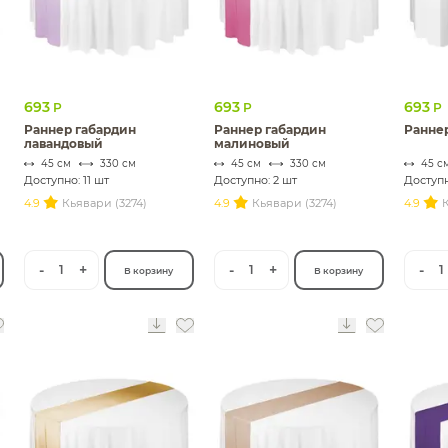
693
693
693
Р
Р
Р
Раннер габардин
Раннер габардин
Ранне
лавандовый
малиновый
45 см
330 см
45 см
330 см
45 с
Доступно: 11 шт
Доступно: 2 шт
Доступн
4.9
Кьявари (3274)
4.9
Кьявари (3274)
4.9
К
-
+
-
+
-
1
1
1
В корзину
В корзину