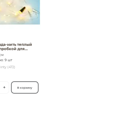
нда-нить теплый
 пробкой для
ки
 см
о: 9 шт
inty (472)
+
В корзину