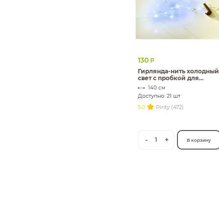
130
Р
Гирлянда-нить холодный
свет с пробкой для
бутылки
140 см
Доступно: 21 шт
5.0
Pinty (472)
-
+
1
В корзину