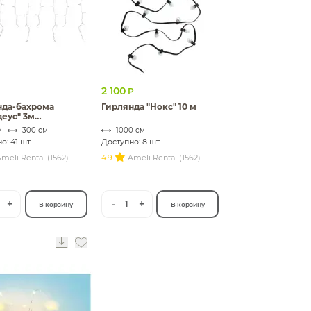
2 100
Р
нда-бахрома
Гирлянда "Нокс" 10 м
еус" 3м
диодная
м
300 см
1000 см
о: 41 шт
Доступно: 8 шт
meli Rental (1562)
4.9
Ameli Rental (1562)
+
-
+
1
В корзину
В корзину