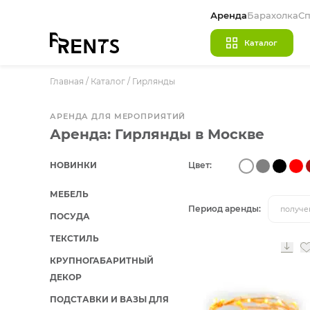
Аренда
Барахолка
Сп
Каталог
Главная
/
МЕБЕЛЬ
Каталог
/
Гирлянды
ПОСУДА
АРЕНДА ДЛЯ МЕРОПРИЯТИЙ
ТЕКСТИЛЬ
Аренда: Гирлянды в Москве
КРУПНОГАБАРИТНЫЙ ДЕКОР
НОВИНКИ
Цвет:
ПОДСТАВКИ И ВАЗЫ ДЛЯ ФЛОРИСТИКИ
МЕБЕЛЬ
ГОТОВЫЕ РЕШЕНИЯ
Период аренды:
получе
ПОСУДА
ОСВЕЩЕНИЕ
ТЕКСТИЛЬ
ДЕКОР
КРУПНОГАБАРИТНЫЙ
НАВИГАЦИЯ
ДЕКОР
ПОДСТАВКИ И ВАЗЫ ДЛЯ
ИЗДЕЛИЯ ПОД ЗАКАЗ