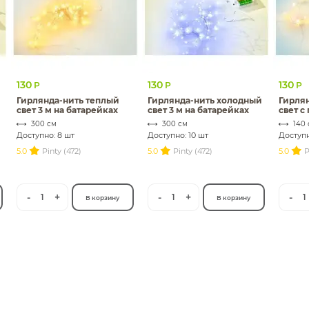
130
130
130
Р
Р
Р
Гирлянда-нить теплый
Гирлянда-нить холодный
Гирля
свет 3 м на батарейках
свет 3 м на батарейках
свет с
бутыл
300 см
300 см
140
Доступно: 8 шт
Доступно: 10 шт
Доступн
5.0
Pinty (472)
5.0
Pinty (472)
5.0
P
-
+
-
+
-
1
1
1
В корзину
В корзину