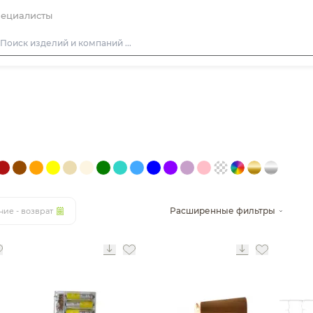
ециалисты
Столы
Стулья
Подушки для стульев
Диваны
Кресла
Пуфы
Расширенные фильтры
ние - возврат
Скамейки
Фуршетная мебель
Барная мебель