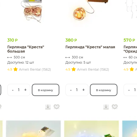
310
380
570
Р
Р
Р
Гирлянда "Креста"
Гирлянда "Креста" малая
Гирля
большая
"Орхид
свето
500 см
300 см
60 с
Доступно: 12 шт
Доступно: 5 шт
Доступн
4.9
Ameli Rental (1562)
4.9
Ameli Rental (1562)
4.9
A
-
+
-
+
-
1
1
1
В корзину
В корзину