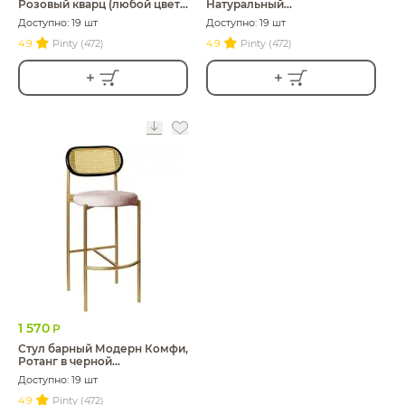
Розовый кварц (любой цвет
Натуральный
каркаса)
ротанг+Розовый кварц
Доступно: 19 шт
Доступно: 19 шт
(любой цвет каркаса)
4.9
Pinty (472)
4.9
Pinty (472)
1 570
Р
Стул барный Модерн Комфи,
Ротанг в черной
раме+Розовый кварц (любой
Доступно: 19 шт
цвет каркаса)
4.9
Pinty (472)