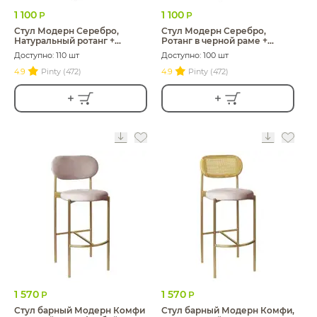
1 100
1 100
Р
Р
Стул Модерн Серебро,
Стул Модерн Серебро,
Натуральный ротанг +
Ротанг в черной раме +
Розовый кварц
Розовый кварц
Доступно: 110 шт
Доступно: 100 шт
4.9
Pinty (472)
4.9
Pinty (472)
1 570
1 570
Р
Р
Стул барный Модерн Комфи
Стул барный Модерн Комфи,