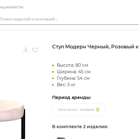
ециалисты
Столы
Стул Модерн Черный, Розовый 
Стулья
Подушки для стульев
Высота: 80 см
Диваны
Ширина: 45 см
Кресла
Глубина: 54 см
Вес: 5 кг
Пуфы
Скамейки
Период аренды:
Фуршетная мебель
получение - возврат
Барная мебель
В комплекте 2 изделия: