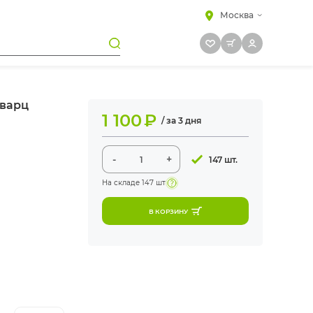
Москва
кварц
1 100
₽
/ за 3 дня
-
+
147 шт.
На складе
147 шт
В КОРЗИНУ