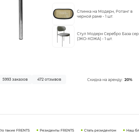
Cпинка на Модерн, Ротанг в
черной раме -
1 шт.
Стул Модерн Серебро База се
(ЭКО-КОЖА) -
1 шт.
5993 заказов
472 отзывов
Скидка на аренду:
20%
Кто такие FRENTS
Резиденты FRENTS
Стать резидентом
Наш бл