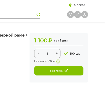
Москва
черной раме +
1 100
₽
/ за 3 дня
-
+
100 шт.
На складе
100 шт
В КОРЗИНУ