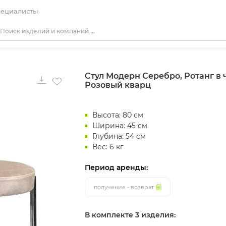
ециалисты
Столы
Стул Модерн Серебро, Ротанг в 
Стулья
Розовый кварц
Подушки для стульев
Диваны
Высота: 80 см
Кресла
Ширина: 45 см
Глубина: 54 см
Пуфы
Вес: 6 кг
Скамейки
Период аренды:
Фуршетная мебель
получение - возврат
Барная мебель
В комплекте 3 изделия: