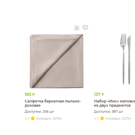
185
137
Р
Р
Салфетка бархатная пыльно-
Набор «Имс» матово
розовая
из двух предметов
Доступно: 206 шт
Доступно: 387 шт
4.9
Кьявари (3274)
4.9
Кьявари (3274)