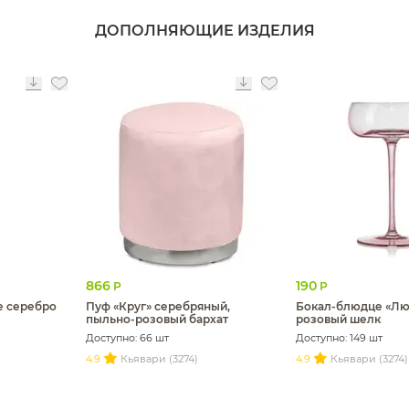
ДОПОЛНЯЮЩИЕ ИЗДЕЛИЯ
866
190
Р
Р
е серебро
Пуф «Круг» серебряный,
Бокал-блюдце «Лю
пыльно-розовый бархат
розовый шелк
Доступно: 66 шт
Доступно: 149 шт
4.9
Кьявари (3274)
4.9
Кьявари (3274)