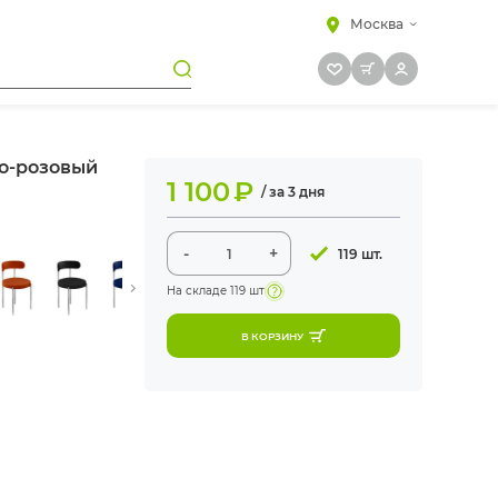
Москва
но-розовый
1 100
₽
/ за 3 дня
-
+
119 шт.
На складе
119 шт
В КОРЗИНУ