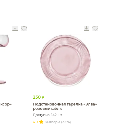
250
Р
ксор»
Подстановочная тарелка «Элва»
розовый шёлк
Доступно: 142 шт
4.9
Кьявари (3274)