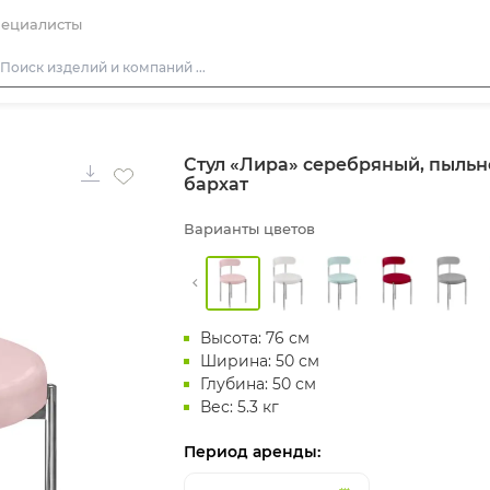
ециалисты
Столы
Стул «Лира» серебряный, пыль
Стулья
бархат
Подушки для стульев
Варианты цветов
Диваны
Кресла
Пуфы
Высота: 76 см
Скамейки
Ширина: 50 см
Фуршетная мебель
Глубина: 50 см
Вес: 5.3 кг
Барная мебель
Период аренды: