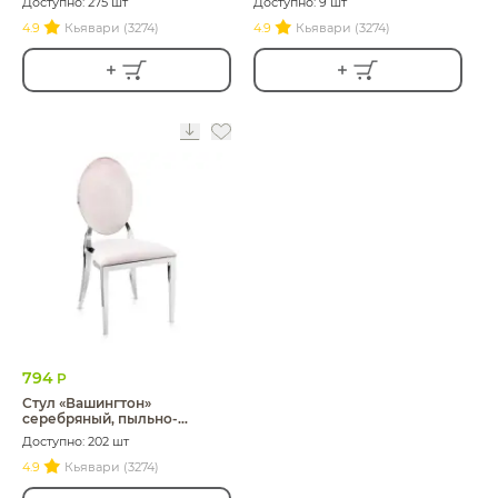
Доступно: 275 шт
Доступно: 9 шт
4.9
Кьявари (3274)
4.9
Кьявари (3274)
794
Р
Стул «Вашингтон»
серебряный, пыльно-
розовые подушки из бархата
Доступно: 202 шт
4.9
Кьявари (3274)