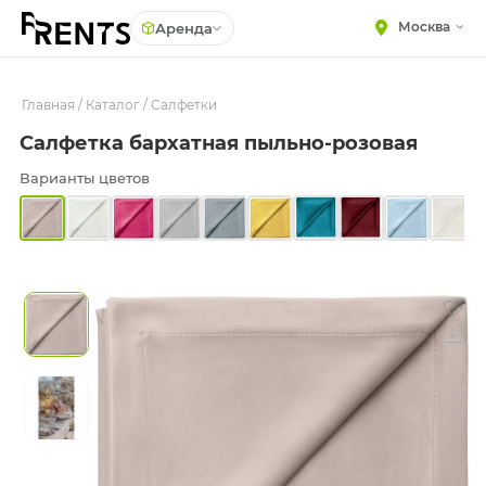
Москва
Аренда
Главная
МЕБЕЛЬ
/
Каталог
/
Салфетки
Столы
Салфетка бархатная пыльно-розовая
Стулья
ПОСУДА
Диваны
Варианты цветов
ТЕКСТИЛЬ
Кресла
КРУПНОГАБАРИТНЫЙ
ДЕКОР
Пуфы
ПОДСТАВКИ И ВАЗЫ
Скамейки
ДЛЯ ФЛОРИСТИКИ
Фуршетная мебель
ГОТОВЫЕ РЕШЕНИЯ
Барная мебель
ОСВЕЩЕНИЕ
ДЕКОР
НАВИГАЦИЯ
ИЗДЕЛИЯ ПОД ЗАКАЗ