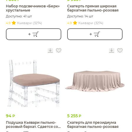
Набор подсвечников «Берк»
Скатерть прямая широкая
хрустальные
бархатная пыльно-розовая
Доступно: 41 шт
Доступно: 14 шт
4.9
Кьявари (3274)
4.9
Кьявари (3274)
94
5 255
Р
Р
Подушка Кьявари пыльно-
Скатерть для президиума
розовый бархат. Сдается со
бархатная пыльно-розовая
стулом