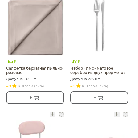
185
137
Р
Р
Салфетка бархатная пыльно-
Набор «Имс» матовое
розовая
серебро из двух предметов
Доступно: 206 шт
Доступно: 387 шт
4.9
Кьявари (3274)
4.9
Кьявари (3274)