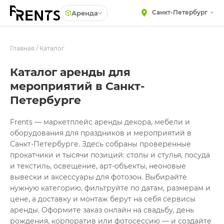
Санкт-Петербург
Аренда
Главная
МЕБЕЛЬ
/
Каталог
Столы
Стулья
ПОСУДА
Каталог аренды для
Диваны
мероприятий в Санкт-
ТЕКСТИЛЬ
Кресла
Петербурге
КРУПНОГАБАРИТНЫЙ
ДЕКОР
Пуфы
Frents — маркетплейс аренды декора, мебели и
ПОДСТАВКИ И ВАЗЫ
Скамейки
оборудования для праздников и мероприятий в
ДЛЯ ФЛОРИСТИКИ
Санкт-Петербурге. Здесь собраны проверенные
Фуршетная мебель
ГОТОВЫЕ РЕШЕНИЯ
прокатчики и тысячи позиций: столы и стулья, посуда
Барная мебель
и текстиль, освещение, арт-объекты, неоновые
ОСВЕЩЕНИЕ
вывески и аксессуары для фотозон. Выбирайте
ДЕКОР
нужную категорию, фильтруйте по датам, размерам и
цене, а доставку и монтаж берут на себя сервисы
НАВИГАЦИЯ
аренды. Оформите заказ онлайн на свадьбу, день
рождения, корпоратив или фотосессию — и создайте
ИЗДЕЛИЯ ПОД ЗАКАЗ