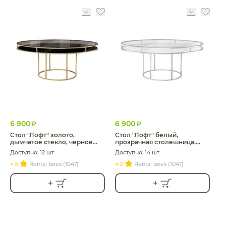
6 900
6 900
Р
Р
Стол "Лофт" золото,
Стол "Лофт" белый,
дымчатое стекло, черное
прозрачная столешница,
подстолье
белое подстолье
Доступно: 12 шт
Доступно: 14 шт
4.9
Rental bees (1047)
4.9
Rental bees (1047)