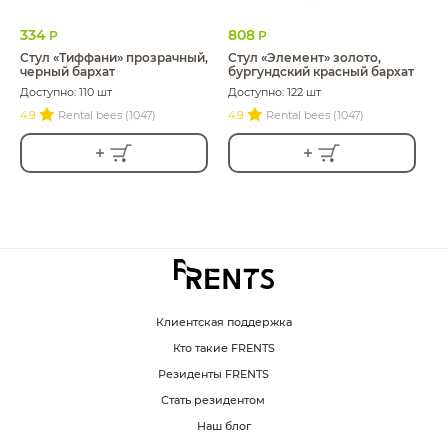
334
808
Р
Р
Стул «Тиффани» прозрачный,
Стул «Элемент» золото,
черный бархат
бургундский красный бархат
Доступно: 110 шт
Доступно: 122 шт
4.9
Rental bees (1047)
4.9
Rental bees (1047)
Клиентская поддержка
Кто такие FRENTS
Резиденты FRENTS
Стать резидентом
Наш блог