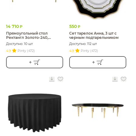
14 710
550
Р
Р
Прямоугольный стол
Сет тарелок Анна, 3 шт c
Ректангл Золото-240,
черным подтарельником
темное зеркало
Доступно: 10 шт
Доступно: 112 шт
4.9
Pinty (472)
4.9
Pinty (472)