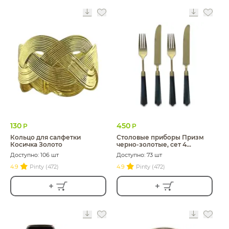
130
450
Р
Р
Кольцо для салфетки
Столовые приборы Призм
Косичка Золото
черно-золотые, сет 4
предмета
Доступно: 106 шт
Доступно: 73 шт
4.9
Pinty (472)
4.9
Pinty (472)