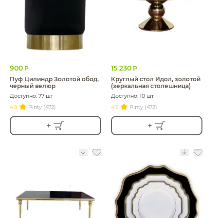
900
15 230
Р
Р
Пуф Цилиндр Золотой обод,
Круглый стол Идол, золотой
черный велюр
(зеркальная столешница)
Доступно: 77 шт
Доступно: 10 шт
4.9
Pinty (472)
4.9
Pinty (472)