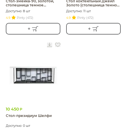
Стол-змейка-90, золотой,
Стол коктейльный Джейл
столешница темное
Золото (столешница темное
зеркало, 1 модуль
стекло)
Доступно: 8 шт
Доступно: 11 шт
4.9
Pinty (472)
4.9
Pinty (472)
10 450
Р
Стол-президиум Шелфи
Доступно: 0 шт