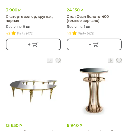
3 900
24 150
Р
Р
Скатерть велюр, круглая,
Стол Овал Золото-400
черная
(темное зеркало)
Доступно: 9 шт
Доступно: 1 шт
4.9
Pinty (472)
4.9
Pinty (472)
13 650
6 940
Р
Р