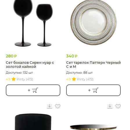
280
340
Р
Р
Сет бокалов Сирен нуар с
Сет тарелок Паттерн Черный
золотой каймой
С и М
Доступно: 132 шт
Доступно: 88 шт
4.9
Pinty (472)
4.9
Pinty (472)