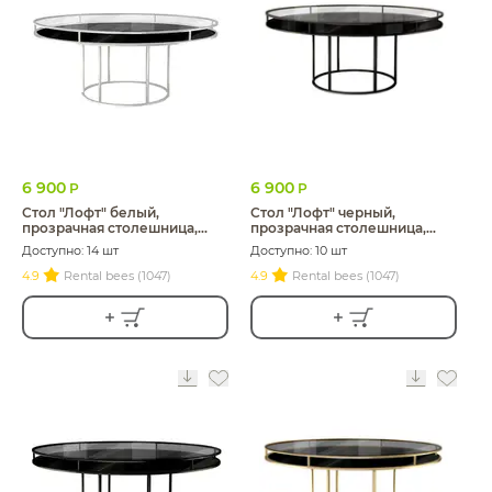
6 900
6 900
Р
Р
Стол "Лофт" белый,
Стол "Лофт" черный,
прозрачная столешница,
прозрачная столешница,
черное подстолье
черное подстолье
Доступно: 14 шт
Доступно: 10 шт
4.9
Rental bees (1047)
4.9
Rental bees (1047)