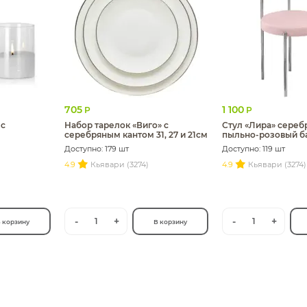
705
1 100
Р
Р
 с
Набор тарелок «Виго» с
Стул «Лира» сереб
серебряным кантом 31, 27 и 21см
пыльно-розовый б
Доступно: 179 шт
Доступно: 119 шт
4.9
Кьявари (3274)
4.9
Кьявари (3274)
-
+
-
+
1
1
 корзину
В корзину