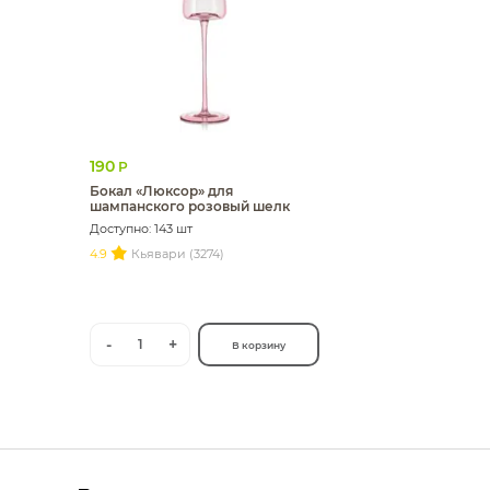
190
Р
Бокал «Люксор» для
шампанского розовый шелк
Доступно: 143 шт
4.9
Кьявари (3274)
-
+
1
В корзину