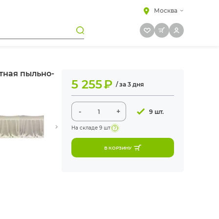
Москва
тная пыльно-
5 255
₽
/ за 3 дня
-
+
9 шт.
На складе
9 шт
В КОРЗИНУ