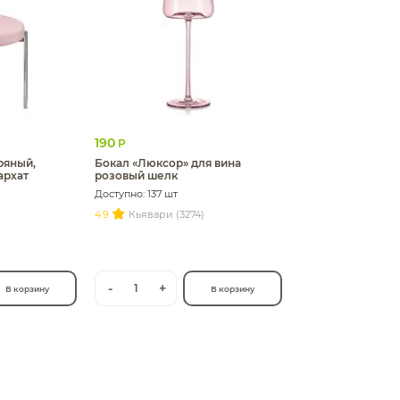
190
Р
ряный,
Бокал «Люксор» для вина
архат
розовый шелк
Доступно: 137 шт
4.9
Кьявари (3274)
-
+
1
В корзину
В корзину