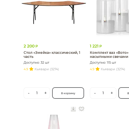
2 200
1 221
Р
Р
Стол «Змейка» классический, 1
Комплект ваз «Вото»
часть
насыпными свечами
Доступно: 32 шт
Доступно: 115 шт
4.9
Кьявари (3274)
4.9
Кьявари (3274)
-
+
-
+
1
1
В корзину
В