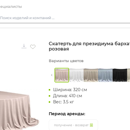
ециалисты
Столы
Скатерть для президиума барха
Стулья
розовая
Подушки для стульев
Варианты цветов
Диваны
Кресла
Пуфы
Ширина: 320 см
Скамейки
Длина: 410 см
Фуршетная мебель
Вес: 3.5 кг
Барная мебель
Период аренды:
получение - возврат