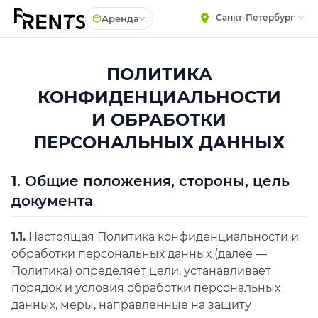
Санкт-Петербург
Аренда
МЕБЕЛЬ
ПОЛИТИКА
Столы
КОНФИДЕНЦИАЛЬНОСТИ
Стулья
ПОСУДА
И ОБРАБОТКИ
Подушки для стульев
ТЕКСТИЛЬ
ПЕРСОНАЛЬНЫХ ДАННЫХ
Диваны
КРУПНОГАБАРИТНЫЙ
ДЕКОР
Кресла
1. Общие положения, стороны, цель
ПОДСТАВКИ И ВАЗЫ
Пуфы
ДЛЯ ФЛОРИСТИКИ
документа
Скамейки
ГОТОВЫЕ РЕШЕНИЯ
Фуршетная мебель
1.1.
Настоящая Политика конфиденциальности и
ОСВЕЩЕНИЕ
Барная мебель
обработки персональных данных (далее —
ДЕКОР
Политика) определяет цели, устанавливает
порядок и условия обработки персональных
НАВИГАЦИЯ
данных, меры, направленные на защиту
ИЗДЕЛИЯ ПОД ЗАКАЗ