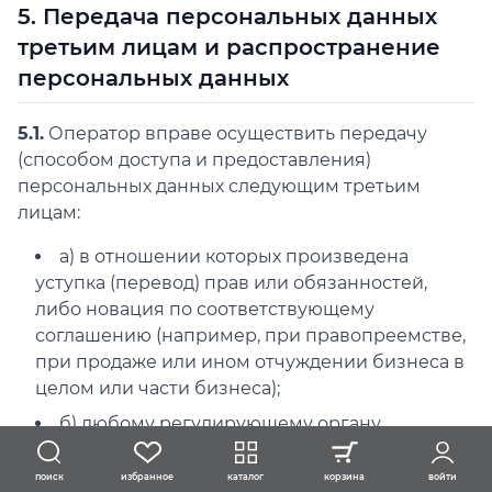
5. Передача персональных данных
третьим лицам и распространение
персональных данных
5.1.
Оператор вправе осуществить передачу
(способом доступа и предоставления)
персональных данных следующим третьим
лицам:
а) в отношении которых произведена
уступка (перевод) прав или обязанностей,
либо новация по соответствующему
соглашению (например, при правопреемстве,
при продаже или ином отчуждении бизнеса в
целом или части бизнеса);
б) любому регулирующему органу,
правоохранительным органам, центральным
или местным органам власти, другим
избранное
каталог
корзина
войти
поиск