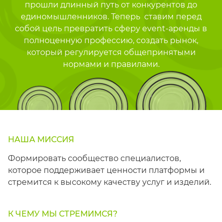
прошли длинный путь от конкурентов до
ИЗДЕЛИЯ ДЛЯ
единомышленников. Теперь ставим перед
КОМФОРТА
собой цель превратить сферу event-аренды в
полноценную профессию, создать рынок,
ТЕХНИЧЕСКОЕ
ОБОРУДОВАНИЕ
который регулируется общепринятыми
нормами и правилами.
НАША МИССИЯ
Формировать сообщество специалистов,
которое поддерживает ценности платформы и
стремится к высокому качеству услуг и изделий.
К ЧЕМУ МЫ СТРЕМИМСЯ?