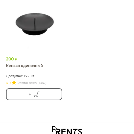
200
Р
Кензан одиночный
Доступно: 156 шт
4.9
Rental bees (1047)