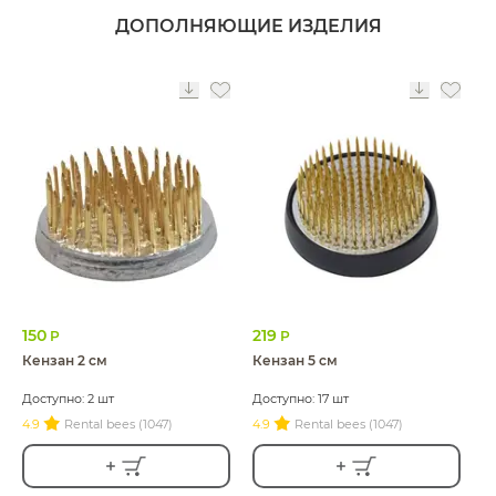
ДОПОЛНЯЮЩИЕ ИЗДЕЛИЯ
150
219
Р
Р
Кензан 2 см
Кензан 5 см
Доступно: 2 шт
Доступно: 17 шт
4.9
Rental bees (1047)
4.9
Rental bees (1047)