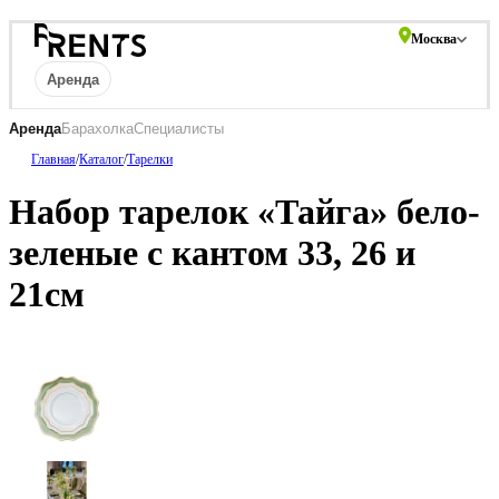
Москва
Аренда
Аренда
Барахолка
Специалисты
Главная
/
Каталог
/
Тарелки
Столы
Стулья
Диваны
Кресла
Пу
МЕБЕЛЬ
мебель
Барная мебель
Набор тарелок «Тайга» бело-
ПОСУДА
зеленые с кантом 33, 26 и
ТЕКСТИЛЬ
21см
КРУПНОГАБАРИТНЫЙ
ДЕКОР
ПОДСТАВКИ И ВАЗЫ ДЛЯ
ФЛОРИСТИКИ
ГОТОВЫЕ РЕШЕНИЯ
ОСВЕЩЕНИЕ
ДЕКОР