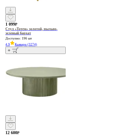
1 099
Р
Стул «Тотем» золотой, пыльно-
зеленый бархат
Доступно: 196 шт
4.9
Кьявари (3274)
12 600
Р