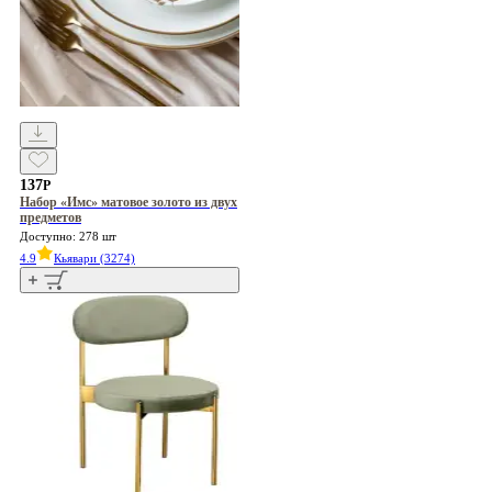
137
Р
Набор «Имс» матовое золото из двух
предметов
Доступно: 278 шт
4.9
Кьявари (3274)