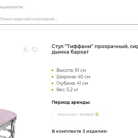
ециалисты
Столы
Стул "Тиффани" прозрачный, си
Стулья
дымка бархат
Диваны
Кресла
Высота: 91 см
Пуфы
Ширина: 40 см
Глубина: 41 см
Скамейки
Вес: 5.2 кг
Фуршетная мебель
Период аренды:
Барная мебель
получение - возврат
В комплекте 3 изделия: