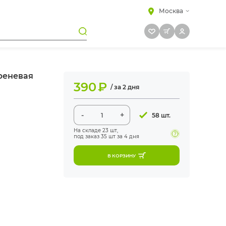
Москва
реневая
390
₽
/ за 2 дня
-
+
58 шт.
На складе
23 шт
,
под заказ 35 шт
за 4 дня
В КОРЗИНУ