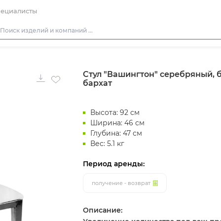
ециалисты
Столы
Стул "Вашингтон" серебряный, 
Стулья
бархат
Подушки для стульев
Диваны
Высота: 92 см
Кресла
Ширина: 46 см
Глубина: 47 см
Пуфы
Вес: 5.1 кг
Скамейки
Период аренды:
Фуршетная мебель
получение - возврат
Барная мебель
Описание: