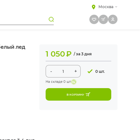
Москва
белый лед
1 050
₽
/ за 3 дня
-
+
0 шт.
На складе
0 шт
В КОРЗИНУ