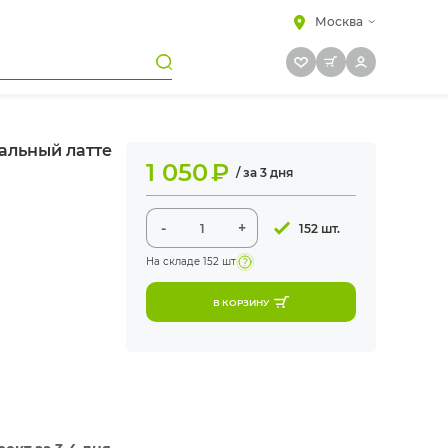
Москва
альный латте
1 050
₽
/ за 3 дня
-
+
152 шт.
На складе
152 шт
В КОРЗИНУ