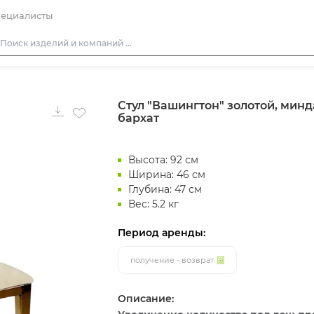
ециалисты
Столы
Стул "Вашингтон" золотой, минд
Стулья
бархат
Диваны
Кресла
Высота: 92 см
Пуфы
Ширина: 46 см
Глубина: 47 см
Скамейки
Вес: 5.2 кг
Фуршетная мебель
Период аренды:
Барная мебель
получение - возврат
Описание: