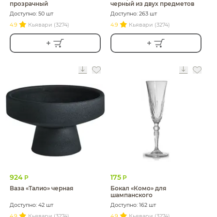
прозрачный
черный из двух предметов
Доступно: 50 шт
Доступно: 263 шт
4.9
Кьявари (3274)
4.9
Кьявари (3274)
924
175
Р
Р
Ваза «Талио» черная
Бокал «Комо» для
шампанского
Доступно: 42 шт
Доступно: 162 шт
4.9
Кьявари (3274)
4.9
Кьявари (3274)