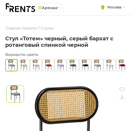
Москва
Аренда
Главная
МЕБЕЛЬ
/
Каталог
/
Стулья
Столы
Стул «Тотем» черный, серый бархат с
Стулья
ПОСУДА
ротанговый спинкой черной
Подушки для стульев
ТЕКСТИЛЬ
Варианты цвета
Диваны
КРУПНОГАБАРИТНЫЙ
ДЕКОР
Кресла
ПОДСТАВКИ И ВАЗЫ
Пуфы
ДЛЯ ФЛОРИСТИКИ
Скамейки
ГОТОВЫЕ РЕШЕНИЯ
Фуршетная мебель
ОСВЕЩЕНИЕ
Барная мебель
ДЕКОР
НАВИГАЦИЯ
ИЗДЕЛИЯ ПОД ЗАКАЗ