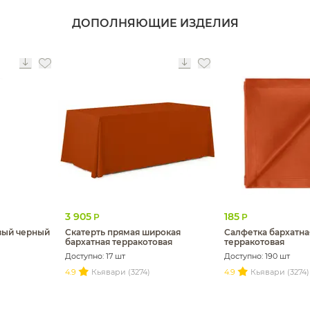
ДОПОЛНЯЮЩИЕ ИЗДЕЛИЯ
3 905
185
Р
Р
вый черный
Скатерть прямая широкая
Салфетка бархатна
бархатная терракотовая
терракотовая
Доступно: 17 шт
Доступно: 190 шт
4.9
Кьявари (3274)
4.9
Кьявари (3274)