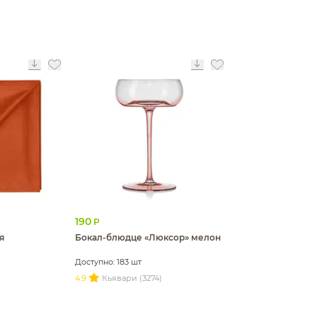
190
Р
я
Бокал-блюдце «Люксор» мелон
Доступно: 183 шт
4.9
Кьявари (3274)