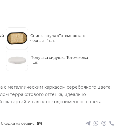
ый
Спинка стула «Тотем» ротанг
черная -
1 шт.
Подушка сидушка Тотем кожа -
1 шт.
а с металлическим каркасом серебряного цвета,
лом терракотового оттенка, идеально
 скатертей и салфеток одноименного цвета.
Скидка на сервис:
5%