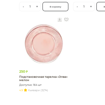
-
+
-
+
1
1
В корзину
В
250
Р
Подстановочная тарелка «Элва»
мелон
Доступно: 164 шт
4.9
Кьявари (3274)