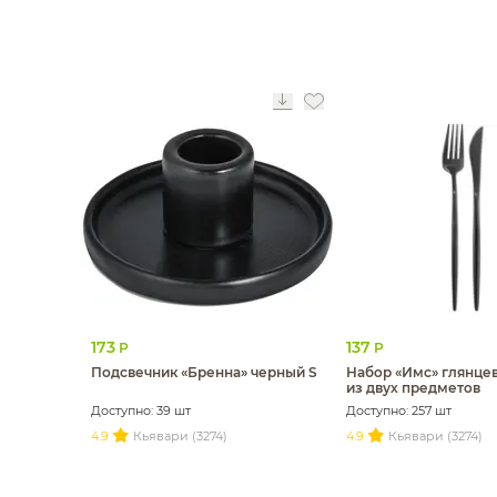
173
137
Р
Р
Подсвечник «Бренна» черный S
Набор «Имс» глянце
из двух предметов
Доступно: 39 шт
Доступно: 257 шт
4.9
Кьявари (3274)
4.9
Кьявари (3274)