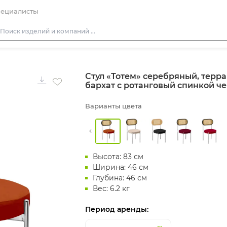
ециалисты
Столы
Стул «Тотем» серебряный, терр
Стулья
бархат с ротанговый спинкой ч
Диваны
Варианты цвета
Кресла
Пуфы
Скамейки
Высота: 83 см
Фуршетная мебель
Ширина: 46 см
Барная мебель
Глубина: 46 см
Вес: 6.2 кг
Период аренды: