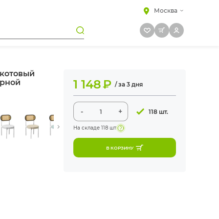
Москва
акотовый
1 148
₽
ерной
/ за 3 дня
-
+
118 шт.
На складе
118 шт
В КОРЗИНУ