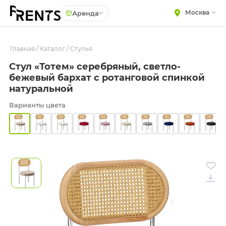
Москва
Аренда
Главная
МЕБЕЛЬ
/
Каталог
/
Стулья
Столы
Стул «Тотем» серебряный, светло-
Стулья
ПОСУДА
бежевый бархат с ротанговой спинкой
Диваны
ТЕКСТИЛЬ
натуральной
Кресла
КРУПНОГАБАРИТНЫЙ
Варианты цвета
ДЕКОР
Пуфы
ПОДСТАВКИ И ВАЗЫ
Скамейки
ДЛЯ ФЛОРИСТИКИ
Фуршетная мебель
ГОТОВЫЕ РЕШЕНИЯ
Барная мебель
ОСВЕЩЕНИЕ
ДЕКОР
НАВИГАЦИЯ
ИЗДЕЛИЯ ПОД ЗАКАЗ