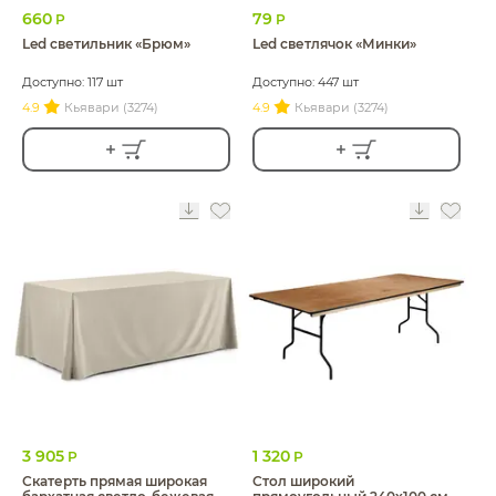
660
79
Р
Р
Led светильник «Брюм»
Led светлячок «Минки»
Доступно: 117 шт
Доступно: 447 шт
4.9
Кьявари (3274)
4.9
Кьявари (3274)
3 905
1 320
Р
Р
Скатерть прямая широкая
Стол широкий