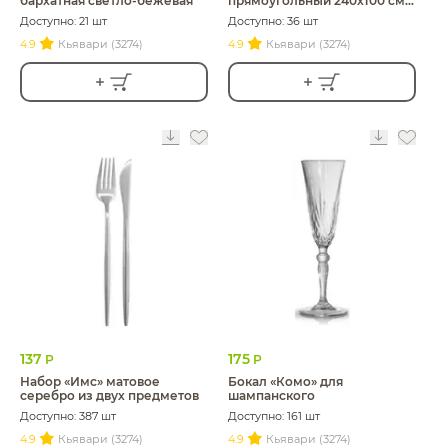
бархатная светло-бежевая
прямоугольный 240х100 см с
мулетоном
Доступно: 21 шт
Доступно: 36 шт
4.9
Кьявари (3274)
4.9
Кьявари (3274)
137
175
Р
Р
Набор «Имс» матовое
Бокал «Комо» для
серебро из двух предметов
шампанского
Доступно: 387 шт
Доступно: 161 шт
4.9
Кьявари (3274)
4.9
Кьявари (3274)