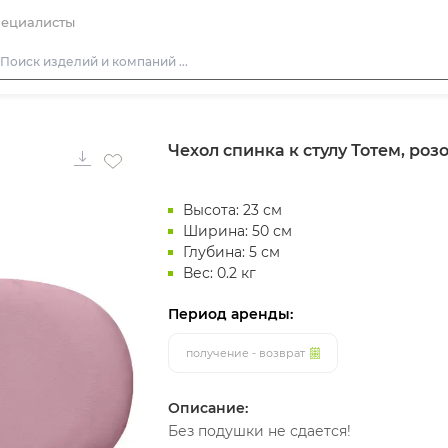
ециалисты
Столы
Чехол спинка к стулу Тотем, роз
Стулья
Диваны
Высота: 23 см
Кресла
Ширина: 50 см
Пуфы
Глубина: 5 см
Вес: 0.2 кг
Скамейки
Фуршетная мебель
Период аренды:
Барная мебель
получение - возврат
Описание:
Без подушки не сдается!