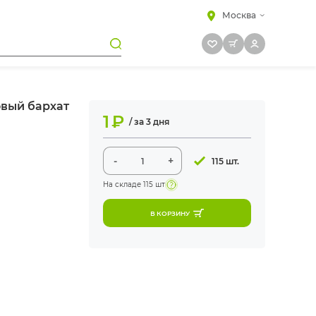
Москва
овый бархат
1
₽
/ за 3 дня
-
+
115 шт.
На складе
115 шт
В КОРЗИНУ