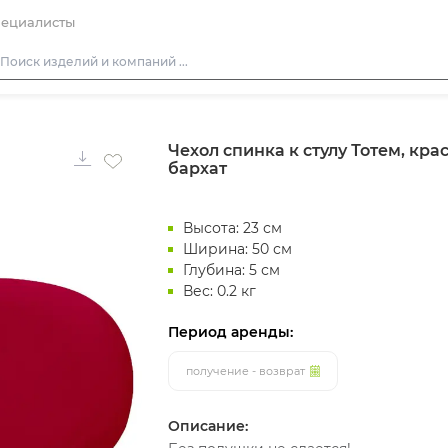
ециалисты
Столы
Чехол спинка к стулу Тотем, кр
Стулья
бархат
Подушки для стульев
Диваны
Высота: 23 см
Кресла
Ширина: 50 см
Глубина: 5 см
Пуфы
Вес: 0.2 кг
Скамейки
Период аренды:
Фуршетная мебель
получение - возврат
Барная мебель
Описание: