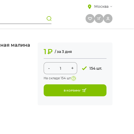
Москва
асная малина
1
₽
/ за 3 дня
-
+
154 шт.
На складе
154 шт
В КОРЗИНУ