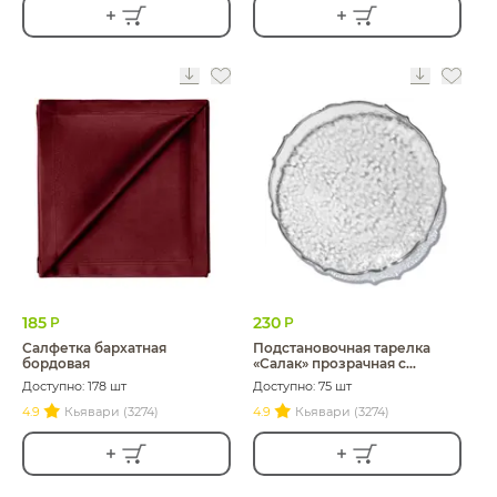
185
230
Р
Р
Салфетка бархатная
Подстановочная тарелка
бордовая
«Салак» прозрачная с
серебряной каймой
Доступно: 178 шт
Доступно: 75 шт
4.9
Кьявари (3274)
4.9
Кьявари (3274)