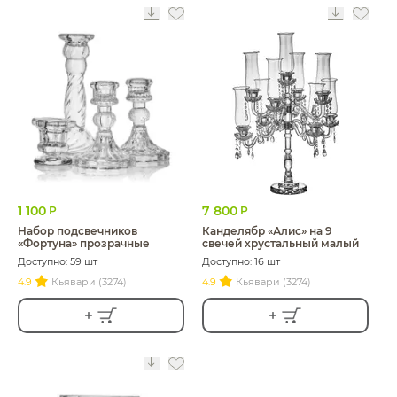
1 100
7 800
Р
Р
Набор подсвечников
Канделябр «Алис» на 9
«Фортуна» прозрачные
свечей хрустальный малый
Доступно: 59 шт
Доступно: 16 шт
4.9
Кьявари (3274)
4.9
Кьявари (3274)