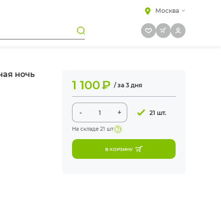
Москва
ная ночь
1 100
₽
/ за 3 дня
-
+
21 шт.
На складе
21 шт
В КОРЗИНУ