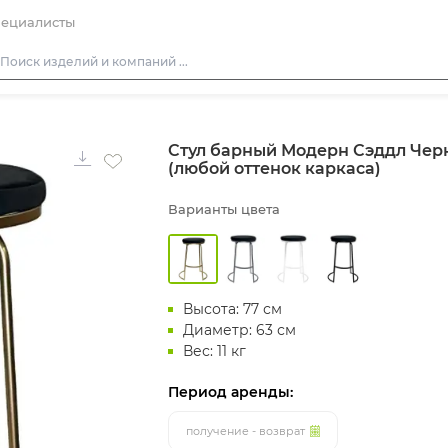
ециалисты
Столы
Стул барный Модерн Сэддл Чер
Стулья
(любой оттенок каркаса)
Диваны
Варианты цвета
Кресла
Пуфы
Скамейки
Высота: 77 см
Фуршетная мебель
Диаметр: 63 см
Барная мебель
Вес: 11 кг
Период аренды:
получение - возврат