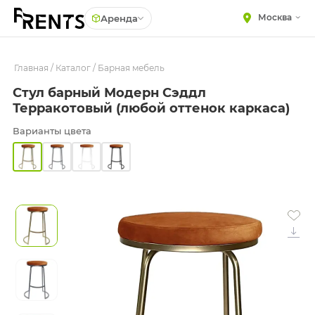
Москва
Аренда
Главная
МЕБЕЛЬ
/
Каталог
/
Барная мебель
Столы
Стул барный Модерн Сэддл
Стулья
ПОСУДА
Терракотовый (любой оттенок каркаса)
Диваны
ТЕКСТИЛЬ
Варианты цвета
Кресла
КРУПНОГАБАРИТНЫЙ
ДЕКОР
Пуфы
ПОДСТАВКИ И ВАЗЫ
Скамейки
ДЛЯ ФЛОРИСТИКИ
Фуршетная мебель
ГОТОВЫЕ РЕШЕНИЯ
Барная мебель
ОСВЕЩЕНИЕ
ДЕКОР
НАВИГАЦИЯ
ИЗДЕЛИЯ ПОД ЗАКАЗ