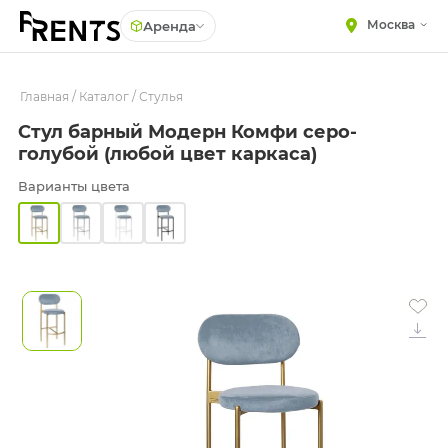
Москва
Аренда
Главная
МЕБЕЛЬ
/
Каталог
/
Стулья
Столы
Стул барный Модерн Комфи серо-
Стулья
ПОСУДА
голубой (любой цвет каркаса)
Подушки для стульев
ТЕКСТИЛЬ
Варианты цвета
Диваны
КРУПНОГАБАРИТНЫЙ
ДЕКОР
Кресла
ПОДСТАВКИ И ВАЗЫ
Пуфы
ДЛЯ ФЛОРИСТИКИ
Скамейки
ГОТОВЫЕ РЕШЕНИЯ
Фуршетная мебель
ОСВЕЩЕНИЕ
Барная мебель
ДЕКОР
НАВИГАЦИЯ
ИЗДЕЛИЯ ПОД ЗАКАЗ