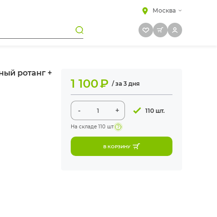
Москва
ный ротанг +
1 100
₽
/ за 3 дня
-
+
110 шт.
На складе
110 шт
В КОРЗИНУ