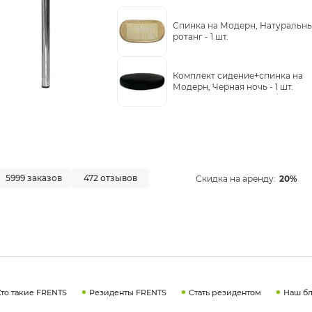
Cпинка на Модерн, Натуральн
ротанг -
1 шт.
Комплект сидение+спинка на
Модерн, Черная ночь -
1 шт.
5999 заказов
472 отзывов
Скидка на аренду:
20%
Кто такие FRENTS
Резиденты FRENTS
Стать резидентом
Наш бл