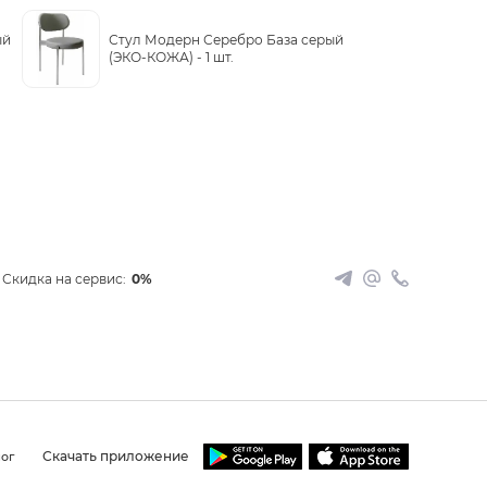
ый
Стул Модерн Серебро База серый
(ЭКО-КОЖА) -
1 шт.
Скидка на сервис:
0%
Скачать приложение
ог