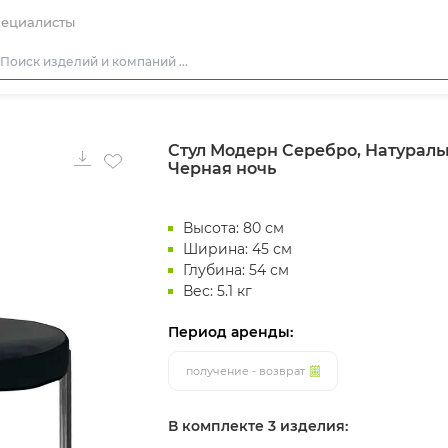
ециалисты
Столы
Стул Модерн Серебро, Натураль
Стулья
Черная ночь
Подушки для стульев
Диваны
Высота: 80 см
Кресла
Ширина: 45 см
Глубина: 54 см
Пуфы
Вес: 5.1 кг
Скамейки
Период аренды:
Фуршетная мебель
получение - возврат
Барная мебель
В комплекте 3 изделия: