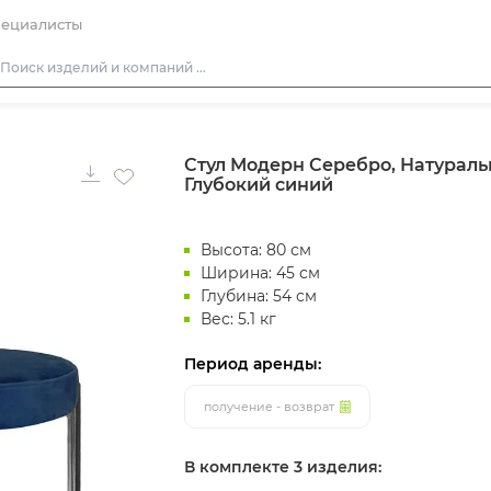
ециалисты
Столы
Стул Модерн Серебро, Натураль
Стулья
Глубокий синий
Диваны
Кресла
Высота: 80 см
Пуфы
Ширина: 45 см
Глубина: 54 см
Скамейки
Вес: 5.1 кг
Фуршетная мебель
Период аренды:
Барная мебель
получение - возврат
В комплекте 3 изделия: