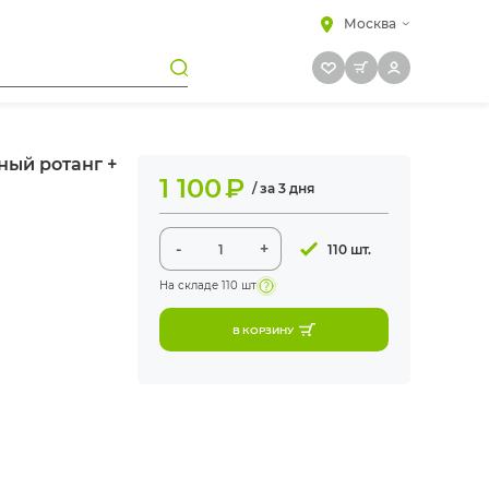
Москва
ный ротанг +
1 100
₽
/ за 3 дня
-
+
110 шт.
На складе
110 шт
В КОРЗИНУ