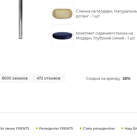
Cпинка на Модерн, Натуральн
ротанг -
1 шт.
Комплект сидение+спинка на
Модерн, Глубокий синий -
1 шт.
6000 заказов
472 отзывов
Скидка на аренду:
20%
Кто такие FRENTS
Резиденты FRENTS
Стать резидентом
Наш бл