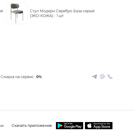
ый
Стул Модерн Серебро База серый
(ЭКО-КОЖА) -
1 шт.
Скидка на сервис:
0%
Скачать приложение
ог