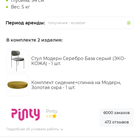
Глубина: 54 см
Вес: 5 кг
Период аренды:
получение - возврат
В комплекте 2 изделия:
Стул Модерн Серебро База серый (ЭКО-
КОЖА) -
1 шт.
Комплект сидение+спинка на Модерн,
Золотая охра -
1 шт.
Pinty
6000 заказов
4.9
472 отзывов
Подробнее об условиях работы