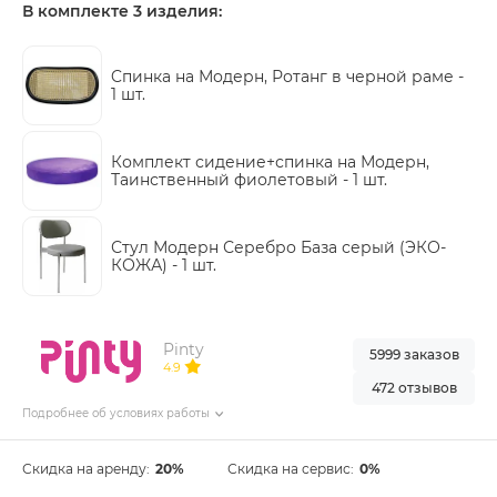
В комплекте 3 изделия:
Cпинка на Модерн, Ротанг в черной раме -
1 шт.
Комплект сидение+спинка на Модерн,
Таинственный фиолетовый -
1 шт.
Стул Модерн Серебро База серый (ЭКО-
КОЖА) -
1 шт.
Pinty
5999 заказов
4.9
472 отзывов
Подробнее об условиях работы
Скидка на аренду:
20%
Скидка на сервис:
0%