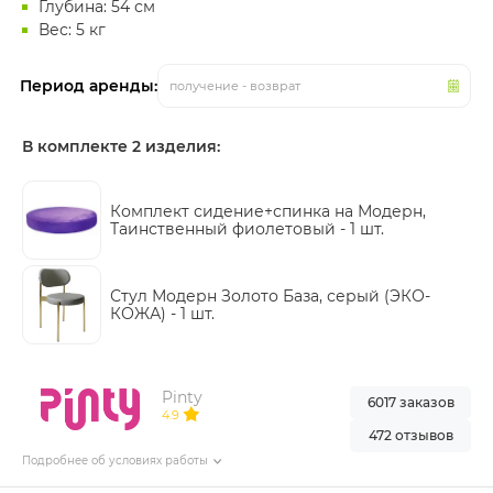
Глубина: 54 см
Вес: 5 кг
Период аренды:
получение - возврат
В комплекте 2 изделия:
Комплект сидение+спинка на Модерн,
Таинственный фиолетовый -
1 шт.
Стул Модерн Золото База, серый (ЭКО-
КОЖА) -
1 шт.
Pinty
6017 заказов
4.9
472 отзывов
Подробнее об условиях работы