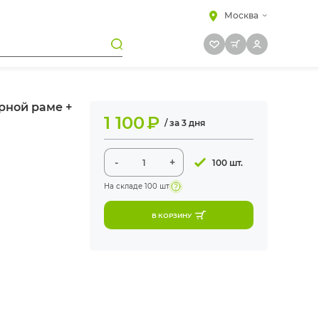
Москва
ерной раме +
1 100
₽
/ за 3 дня
-
+
100 шт.
На складе
100 шт
В КОРЗИНУ