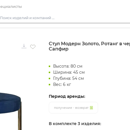
ециалисты
Столы
Стул Модерн Золото, Ротанг в ч
Стулья
Сапфир
Диваны
Кресла
Высота: 80 см
Пуфы
Ширина: 45 см
Глубина: 54 см
Скамейки
Вес: 6 кг
Фуршетная мебель
Период аренды:
Барная мебель
получение - возврат
В комплекте 3 изделия: