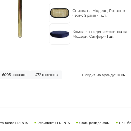
Cпинка на Модерн, Ротанг в
черной раме -
1 шт.
Комплект сидение+спинка на
Модерн, Сапфир -
1 шт.
6005 заказов
472 отзывов
Скидка на аренду:
20%
Кто такие FRENTS
Резиденты FRENTS
Стать резидентом
Наш бл