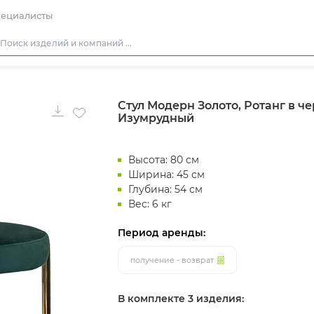
ециалисты
Столы
Стул Модерн Золото, Ротанг в ч
Стулья
Изумрудный
Диваны
Кресла
Высота: 80 см
Пуфы
Ширина: 45 см
Глубина: 54 см
Скамейки
Вес: 6 кг
Фуршетная мебель
Период аренды:
Барная мебель
получение - возврат
В комплекте 3 изделия: