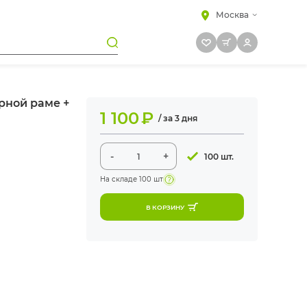
Москва
ерной раме +
1 100
₽
/ за 3 дня
-
+
100 шт.
На складе
100 шт
В КОРЗИНУ